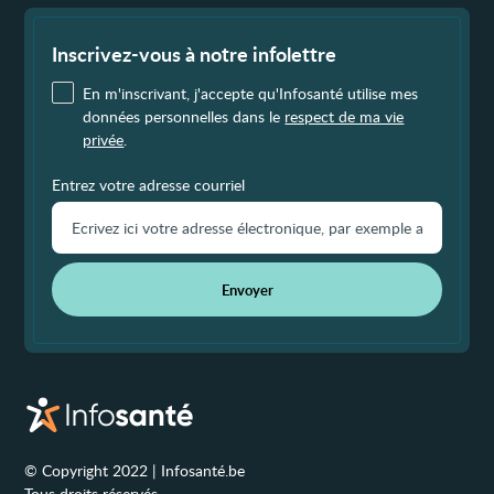
Fin
de
page
Inscrivez-vous à notre infolettre
En m'inscrivant, j'accepte qu'Infosanté utilise mes
données personnelles dans le
respect de ma vie
privée
.
Entrez votre adresse courriel
Envoyer
© Copyright 2022 | Infosanté.be
Tous droits réservés