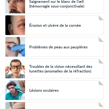
Saignement sur le blanc de l’œil
sur
(hémorragie sous-conjonctivale)
le
blanc
de
Voir
l’œil
Érosion
(hémorragie
Érosion et ulcère de la cornée
et
sous-
ulcère
conjonctivale)
de
la
Voir
cornée
Problèmes
Problèmes de peau aux paupières
de
peau
aux
paupières
Voir
Troubles
Troubles de la vision nécessitant des
de
lunettes (anomalies de la réfraction)
la
vision
nécessitant
Voir
des
Lésions
lunettes
Lésions oculaires
oculaires
(anomalies
de
la
réfraction)
Voir
Yeux