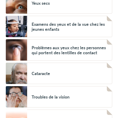
Yeux secs
secs
Voir
Examens
Examens des yeux et de la vue chez les
des
jeunes enfants
yeux
et
de
Voir
la
Problèmes
Problèmes aux yeux chez les personnes
vue
aux
chez
qui portent des lentilles de contact
yeux
les
chez
jeunes
les
enfants
Voir
personnes
Cataracte
qui
Cataracte
portent
des
lentilles
de
Voir
contact
Troubles
Troubles de la vision
de
la
vision
Voir
Paupière