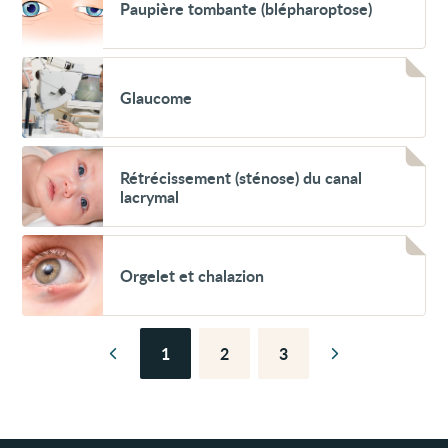
Paupière tombante (blépharoptose)
tombante
(blépharoptose)
Voir
Glaucome
Glaucome
Voir
Rétrécissement
Rétrécissement (sténose) du canal
(sténose)
lacrymal
du
canal
lacrymal
Voir
Orgelet
Orgelet et chalazion
et
chalazion
1
2
3
Page
Page
Page
Page
Page
précédente
suivante