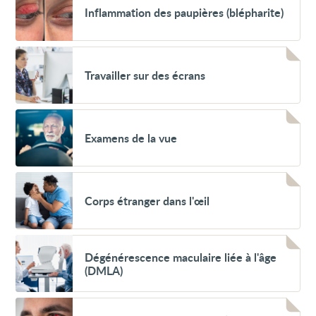
Inflammation
Inflammation des paupières (blépharite)
des
paupières
(blépharite)
Voir
Travailler
Travailler sur des écrans
sur
des
écrans
Voir
Examens
Examens de la vue
de
la
vue
Voir
Corps
Corps étranger dans l'œil
étranger
dans
l'œil
Voir
Dégénérescence
Dégénérescence maculaire liée à l'âge
maculaire
(DMLA)
liée
à
l'âge
Voir
(DMLA)
Saignement