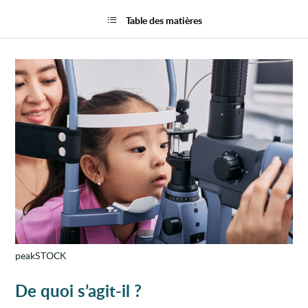
Exam
la
des
page
Table des matières
yeux
et
de
la
vue
chez
les
jeune
enfan
peakSTOCK
De quoi s’agit-il ?