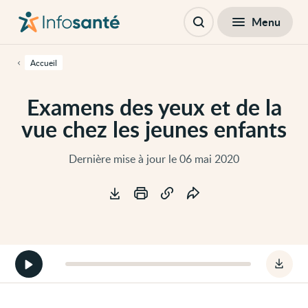
Passer
Navigation
au
principale
Fermer
Menu
Table des matières
contenu
Ouvrir
principal
la
de
recherche
cette
Accueil
page
Passer
à
Examens des yeux et de la
la
navigation
vue chez les jeunes enfants
principale
Passer
aux
outils
Dernière mise à jour le 06 mai 2020
d'accessibilité
Outils
Démarrer
Téléc
la
le
version
fichie
audio
audio
de