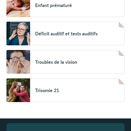
Enfant
Enfant prématuré
(anomalies
prématuré
de
la
réfraction)
Voir
Déficit
Déficit auditif et tests auditifs
auditif
et
tests
auditifs
Voir
Troubles
Troubles de la vision
de
la
vision
Voir
Trisomie
Trisomie 21
21
Fin
de