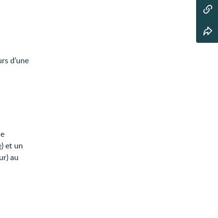
urs d’une
de
e
) et un
ur) au