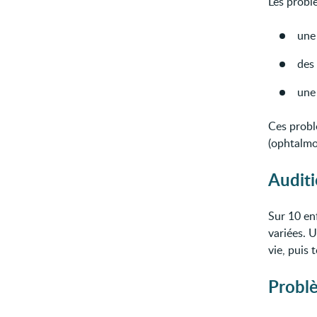
Les probl
une 
des 
une
Ces probl
(ophtalmo
Audit
Sur 10 en
variées. 
vie, puis 
Problè