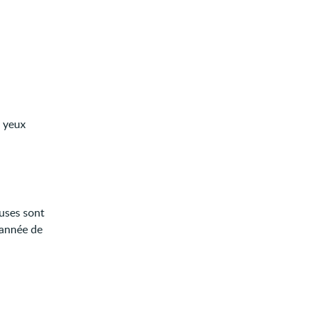
s yeux
auses sont
 année de