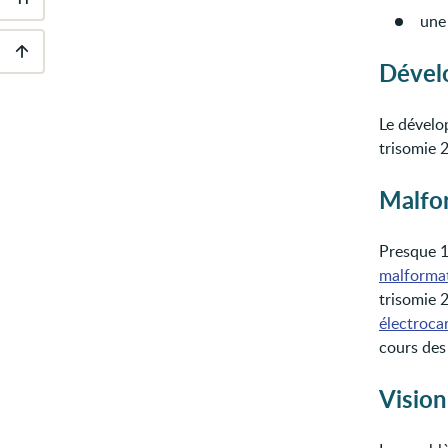
Outils
une
d'accessibilité
Dével
Descendre
au
pied
Le dévelo
de
page
trisomie 2
Malfo
Presque 1
malformat
trisomie 
électroc
cours des
Vision