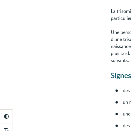
La trisomi
particuli
Une perso
d’une tris
naissance
plus tard
suivants.
Signe
des 
un n
une
des 