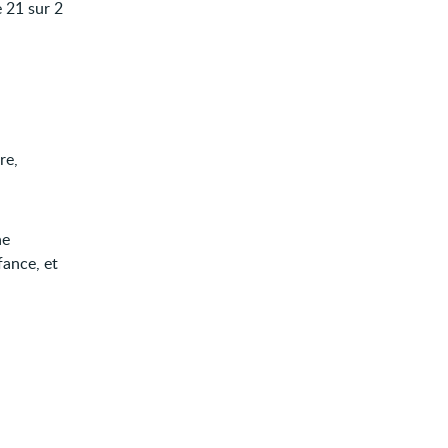
e 21 sur 2
re,
ne
fance, et