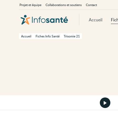
Passer
Navigation
À
Projet et équipe
Collaborations et soutiens
Contact
au
principale
propos
contenu
d'InfoSanté
principal
de
Accueil
Fic
cette
page
Passer
à
Accueil
Fiches Info Santé
Trisomie 21
la
navigation
principale
Passer
aux
outils
d'accessibilité
Démarr
la
version
audio