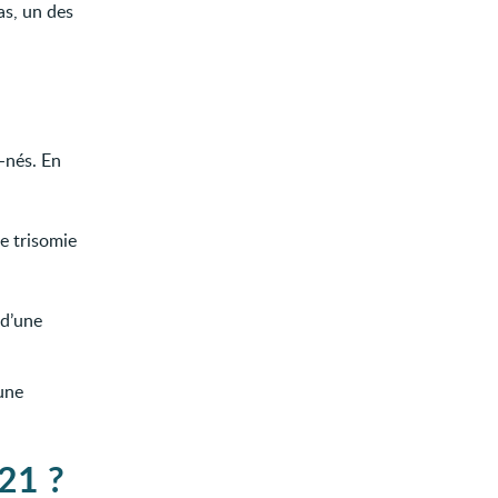
as, un des
-nés. En
de trisomie
 d’une
’une
 21 ?