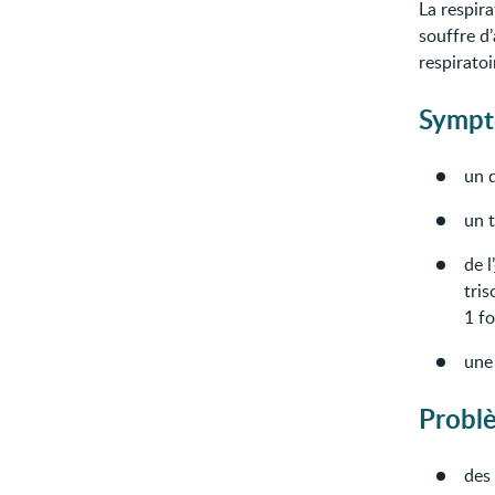
La respir
souffre d
respiratoi
Sympt
un d
un 
de l’
tris
1 fo
un
Probl
des 