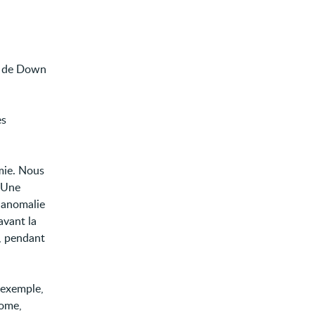
me de Down
es
mie. Nous
 Une
e anomalie
avant la
n, pendant
 exemple,
some,