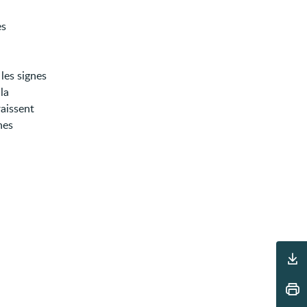
es
les signes
la
raissent
nes
Outils