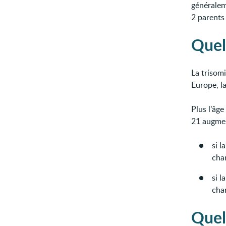
généralem
2 parents 
Quel
La trisom
Europe, l
Plus l’âge
21 augme
si l
cha
si l
cha
Quel