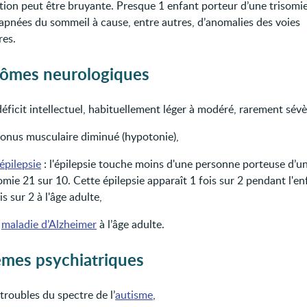
ation peut être bruyante. Presque 1 enfant porteur d’une trisomi
’apnées du sommeil à cause, entre autres, d’anomalies des voies
res.
ômes neurologiques
éficit intellectuel, habituellement léger à modéré, rarement sévè
tonus musculaire diminué (hypotonie),
épilepsie
: l'épilepsie touche moins d'une personne porteuse d’u
omie 21 sur 10. Cette épilepsie apparaît 1 fois sur 2 pendant l'en
is sur 2 à l'âge adulte,
e
maladie d’Alzheimer
à l’âge adulte.
èmes psychiatriques
troubles du spectre de l’
autisme
,