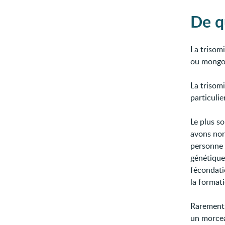
De qu
La trisom
ou mongo
La trisomi
particuli
Le plus s
avons no
personne 
génétique.
fécondati
la format
Rarement,
un morce