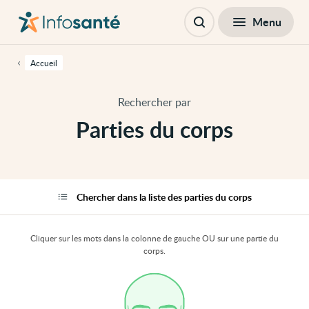
Passer
Navigation
au
principale
Fermer
Menu
Parties du corps
contenu
Ouvrir
principal
la
de
recherche
cette
Accueil
page
Passer
à
Rechercher par
la
navigation
Parties du corps
principale
Passer
aux
outils
d'accessibilité
Chercher dans la liste des parties du corps
Cliquer sur les mots dans la colonne de gauche OU sur une partie du
corps.