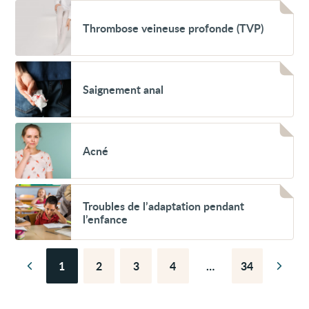
Voir
Thrombose
Thrombose veineuse profonde (TVP)
veineuse
profonde
(TVP)
Voir
Saignement
Saignement anal
anal
Voir
Acné
Acné
Voir
Troubles
Troubles de l’adaptation pendant
de
l’enfance
l’adaptation
pendant
l’enfance
1
2
3
4
…
34
Page
Page
Page
Page
Page
Page
Page
précédente
suiva