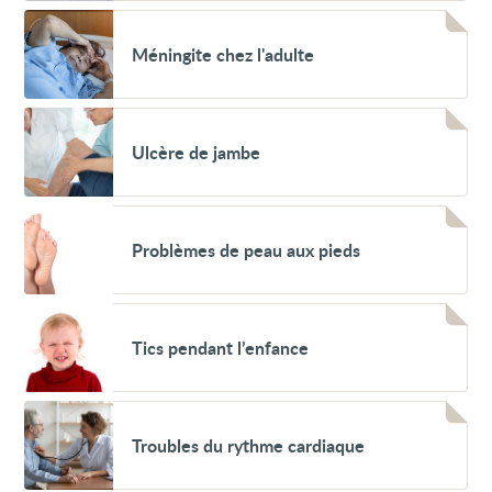
Voir
Méningite
Méningite chez l'adulte
chez
l'adulte
Voir
Ulcère
Ulcère de jambe
de
jambe
Voir
Problèmes
Problèmes de peau aux pieds
de
peau
aux
pieds
Voir
Tics
Tics pendant l’enfance
pendant
l’enfance
Voir
Troubles
Troubles du rythme cardiaque
du
rythme
cardiaque