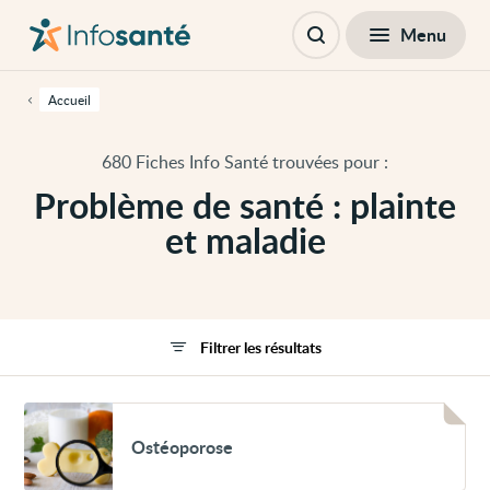
Passer
Navigation
au
principale
Fermer
Menu
Filtres
contenu
Ouvrir
principal
la
de
recherche
cette
Accueil
page
Passer
à
680 Fiches Info Santé trouvées pour :
la
navigation
Problème de santé : plainte
principale
Passer
et maladie
aux
outils
d'accessibilité
Filtrer les résultats
Voir
Ostéoporose
Ostéoporose