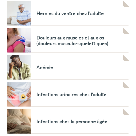
sucre
Voir
dans
Hernies
le
Hernies du ventre chez l'adulte
du
sang
ventre
(hyperglycémie)
chez
l'adulte
Voir
Douleurs
Douleurs aux muscles et aux os
aux
(douleurs musculo-squelettiques)
muscles
et
aux
Voir
os
Anémie
(douleurs
Anémie
musculo-
squelettiques)
Voir
Infections
Infections urinaires chez l'adulte
urinaires
chez
l'adulte
Voir
Infections
Infections chez la personne âgée
chez
la
personne
âgée