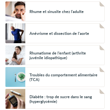
Voir
Rhume
Rhume et sinusite chez l'adulte
et
sinusite
chez
l'adulte
Voir
Anévrisme
Anévrisme et dissection de l’aorte
et
dissection
de
l’aorte
Voir
Rhumatisme
Rhumatisme de l’enfant (arthrite
de
juvénile idiopathique)
l’enfant
(arthrite
juvénile
Voir
idiopathique)
Troubles
Troubles du comportement alimentaire
du
(TCA)
comportement
alimentaire
(TCA)
Voir
Diabète
Diabète : trop de sucre dans le sang
:
(hyperglycémie)
trop
de