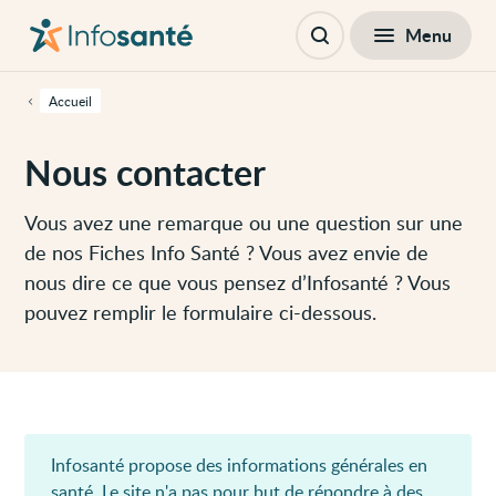
Passer
Navigation
au
principale
Menu
contenu
Ouvrir
principal
la
de
recherche
cette
Accueil
page
Passer
à
Nous contacter
la
navigation
principale
Passer
Vous avez une remarque ou une question sur une
aux
de nos Fiches Info Santé ? Vous avez envie de
outils
d'accessibilité
nous dire ce que vous pensez d’Infosanté ? Vous
pouvez remplir le formulaire ci-dessous.
Infosanté propose des informations générales en
santé. Le site n'a pas pour but de répondre à des