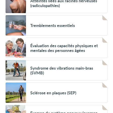
Atteintes liées aux racines nerveuses
liées
(radiculopathies)
aux
racines
nerveuses
Voir
(radiculopathies)
Tremblements
Tremblements essentiels
essentiels
Voir
Évaluation
Évaluation des capacités physiques et
des
mentales des personnes âgées
capacités
physiques
et
Voir
mentales
Syndrome
Syndrome des vibrations main-bras
des
des
personnes
(SVMB)
vibrations
âgées
main-
bras
Voir
(SVMB)
Sclérose
Sclérose en plaques (SEP)
en
plaques
(SEP)
Voir
Examen
Examen du système nerveux (examen