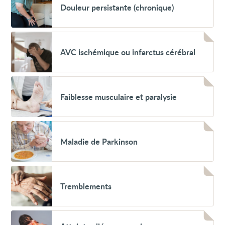
Douleur persistante (chronique)
persistante
(chronique)
Voir
AVC
AVC ischémique ou infarctus cérébral
ischémique
ou
infarctus
cérébral
Voir
Faiblesse
Faiblesse musculaire et paralysie
musculaire
et
paralysie
Voir
Maladie
Maladie de Parkinson
de
Parkinson
Voir
Tremblements
Tremblements
Voir
Atteintes