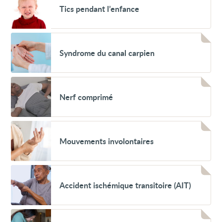
Tics
("thoracic
Tics pendant l’enfance
pendant
outlet
l’enfance
syndrome")
Voir
Syndrome
Syndrome du canal carpien
du
canal
carpien
Voir
Nerf
Nerf comprimé
comprimé
Voir
Mouvements
Mouvements involontaires
involontaires
Voir
Accident
Accident ischémique transitoire (AIT)
ischémique
transitoire
(AIT)
Voir
Douleur