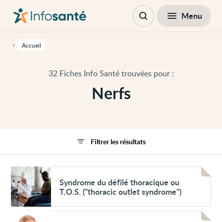
Passer
Navigation
au
principale
Fermer
Menu
Filtres
contenu
Ouvrir
principal
la
de
recherche
cette
Accueil
page
Passer
à
32 Fiches Info Santé trouvées pour :
la
navigation
Nerfs
principale
Passer
aux
outils
d'accessibilité
Filtrer les résultats
Voir
Syndrome
Syndrome du défilé thoracique ou
du
T.O.S. ("thoracic outlet syndrome")
défilé
thoracique
ou
Voir
T.O.S.