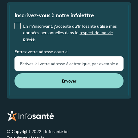
Fin
de
page
Inscrivez-vous à notre infolettre
En m'inscrivant, j'accepte qu'Infosanté utilise mes
données personnelles dans le
respect de ma vie
privée
.
Entrez votre adresse courriel
Envoyer
© Copyright 2022 | Infosanté.be
Tous droits réservés