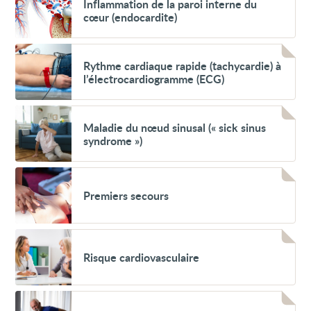
Inflammation de la paroi interne du
(non
de
congénitaux)
cœur (endocardite)
la
des
paroi
valves
interne
cardiaques
Voir
du
Rythme
Rythme cardiaque rapide (tachycardie) à
cœur
cardiaque
(endocardite)
l’électrocardiogramme (ECG)
rapide
(tachycardie)
à
Voir
l’électrocardiogramme
Maladie
Maladie du nœud sinusal (« sick sinus
(ECG)
du
syndrome »)
nœud
sinusal
(«
Voir
sick
Premiers
sinus
Premiers secours
secours
syndrome
»)
Voir
Risque
Risque cardiovasculaire
cardiovasculaire
Voir
Anévrisme