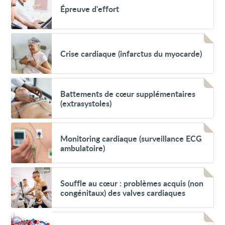
Épreuve
Épreuve d'effort
d'effort
Voir
Crise
Crise cardiaque (infarctus du myocarde)
cardiaque
(infarctus
du
myocarde)
Voir
Battements
Battements de cœur supplémentaires
de
(extrasystoles)
cœur
supplémentaires
(extrasystoles)
Voir
Monitoring
Monitoring cardiaque (surveillance ECG
cardiaque
ambulatoire)
(surveillance
ECG
ambulatoire)
Voir
Souffle
Souffle au cœur : problèmes acquis (non
au
congénitaux) des valves cardiaques
cœur
:
problèmes
Voir
acquis
Inflammation