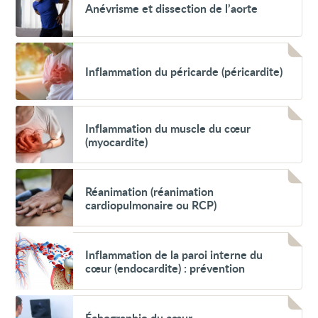
Anévrisme et dissection de l’aorte
et
dissection
de
l’aorte
Voir
Inflammation
Inflammation du péricarde (péricardite)
du
péricarde
(péricardite)
Voir
Inflammation
Inflammation du muscle du cœur
du
(myocardite)
muscle
du
cœur
Voir
(myocardite)
Réanimation
Réanimation (réanimation
(réanimation
cardiopulmonaire ou RCP)
cardiopulmonaire
ou
RCP)
Voir
Inflammation
Inflammation de la paroi interne du
de
cœur (endocardite) : prévention
la
paroi
interne
Voir
du
Échographie
Échographie du cœur
cœur