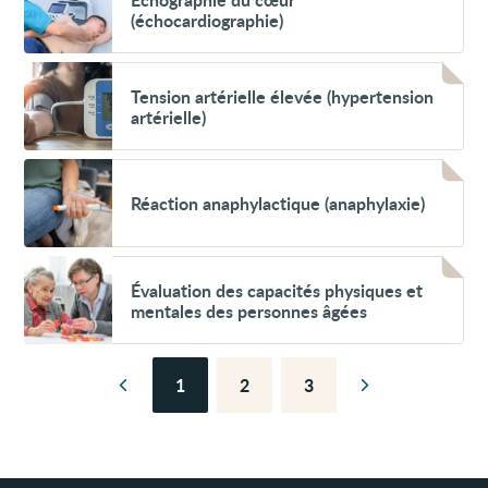
du
(endocardite)
(échocardiographie)
cœur
:
(échocardiographie)
prévention
Voir
Tension
Tension artérielle élevée (hypertension
artérielle
artérielle)
élevée
(hypertension
artérielle)
Voir
Réaction
Réaction anaphylactique (anaphylaxie)
anaphylactique
(anaphylaxie)
Voir
Évaluation
Évaluation des capacités physiques et
des
mentales des personnes âgées
capacités
physiques
et
mentales
1
2
3
des
Page
Page
Page
Page
Page
personnes
précédente
suivante
âgées