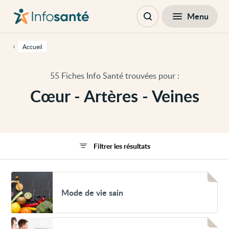
Passer
Navigation
au
principale
Fermer
Menu
Filtres
contenu
Ouvrir
principal
la
de
recherche
cette
Accueil
page
Passer
à
55 Fiches Info Santé trouvées pour :
la
navigation
Cœur - Artères - Veines
principale
Passer
aux
outils
d'accessibilité
Filtrer les résultats
Voir
Mode
Mode de vie sain
de
vie
sain
Voir