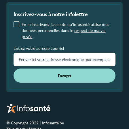
Fin
de
page
Inscrivez-vous à notre infolettre
En m'inscrivant, j'accepte qu'Infosanté utilise mes
données personnelles dans le
respect de ma vie
privée
.
Entrez votre adresse courriel
Envoyer
© Copyright 2022 | Infosanté.be
Tous droits réservés