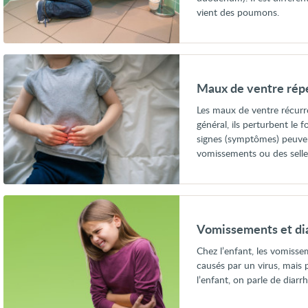
vient des poumons.
Voir
Maux
de
Maux de ventre répét
ventre
répétés
Les maux de ventre récurr
(récurrents)
général, ils perturbent le
chez
l’enfant
signes (symptômes) peuve
vomissements ou des selle
Voir
Vomissements
et
Vomissements et dia
diarrhée
chez
Chez l’enfant, les vomisse
l'enfant
causés par un virus, mais 
l’enfant, on parle de diarr