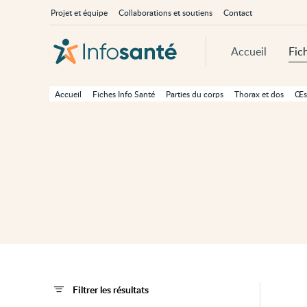
Passer
Navigation
À
Projet et équipe
Collaborations et soutiens
Contact
au
principale
propos
contenu
d'InfoSanté
principal
de
Accueil
Fic
cette
page
Passer
à
Accueil
Fiches Info Santé
Parties du corps
Thorax et dos
Œs
la
navigation
principale
Passer
aux
outils
d'accessibilité
Filtrer les résultats