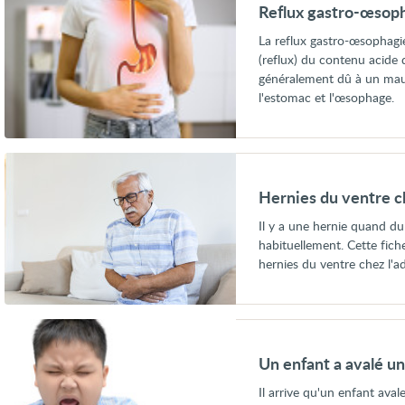
gastro-
Reflux gastro-œsop
œsophagien
La reflux gastro-œsophagi
(reflux) du contenu acide 
généralement dû à un mau
l'estomac et l'œsophage.
Voir
Hernies
du
Hernies du ventre ch
ventre
chez
Il y a une hernie quand du 
l'adulte
habituellement. Cette fich
hernies du ventre chez l'ad
Voir
Un
enfant
Un enfant a avalé un
a
avalé
Il arrive qu'un enfant avale
un