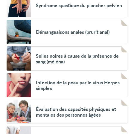
Syndrome
Syndrome spastique du plancher pelvien
spastique
du
plancher
pelvien
Voir
Démangeaisons
Démangeaisons anales (prurit anal)
anales
(prurit
anal)
Voir
Selles
Selles noires à cause de la présence de
noires
sang (méléna)
à
cause
de
Voir
la
Infection
Infection de la peau par le virus Herpes
présence
de
de
simplex
la
sang
peau
(méléna)
par
Voir
le
Évaluation
Évaluation des capacités physiques et
virus
des
Herpes
mentales des personnes âgées
capacités
simplex
physiques
et
Voir
mentales
Abcès