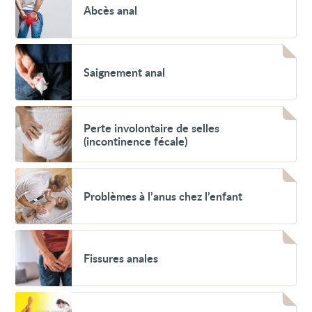
des
Abcès anal
anal
personnes
âgées
Voir
Saignement
Saignement anal
anal
Voir
Perte
Perte involontaire de selles
involontaire
(incontinence fécale)
de
selles
(incontinence
Voir
fécale)
Problèmes
Problèmes à l’anus chez l’enfant
à
l’anus
chez
l’enfant
Voir
Fissures
Fissures anales
anales
Voir
Douleur