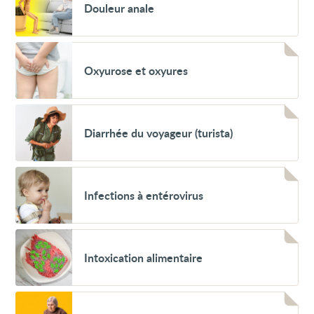
Douleur anale
anale
Voir
Oxyurose
Oxyurose et oxyures
et
oxyures
Voir
Diarrhée
Diarrhée du voyageur (turista)
du
voyageur
(turista)
Voir
Infections
Infections à entérovirus
à
entérovirus
Voir
Intoxication
Intoxication alimentaire
alimentaire
Voir
Diarrhée