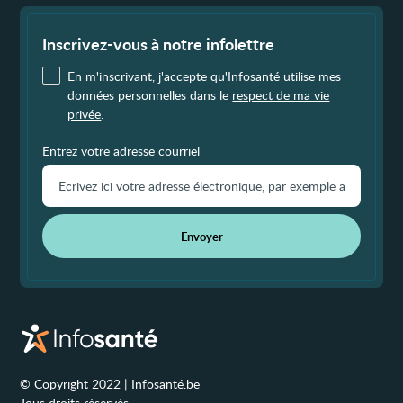
Fin
de
page
Inscrivez-vous à notre infolettre
En m'inscrivant, j'accepte qu'Infosanté utilise mes
données personnelles dans le
respect de ma vie
privée
.
Entrez votre adresse courriel
Envoyer
© Copyright 2022 | Infosanté.be
Tous droits réservés