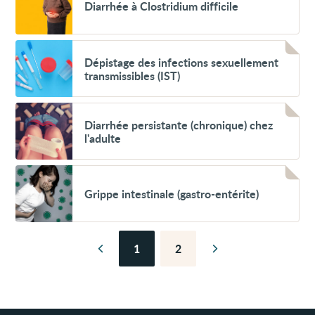
Diarrhée à Clostridium difficile
à
Clostridium
difficile
Voir
Dépistage
Dépistage des infections sexuellement
des
transmissibles (IST)
infections
sexuellement
transmissibles
Voir
(IST)
Diarrhée
Diarrhée persistante (chronique) chez
persistante
l'adulte
(chronique)
chez
l'adulte
Voir
Grippe
Grippe intestinale (gastro-entérite)
intestinale
(gastro-
entérite)
1
2
Page
Page
Page
Page
précédente
suivante