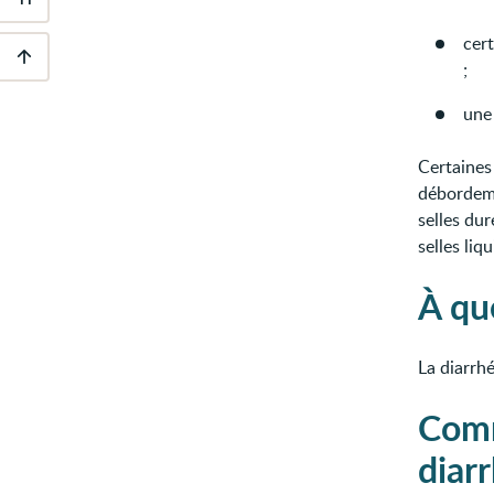
Outils
d'accessibilité
cer
;
Descendre
au
une
pied
de
page
Certaines
débordeme
selles dur
selles liqu
À qu
La diarrh
Comm
diar