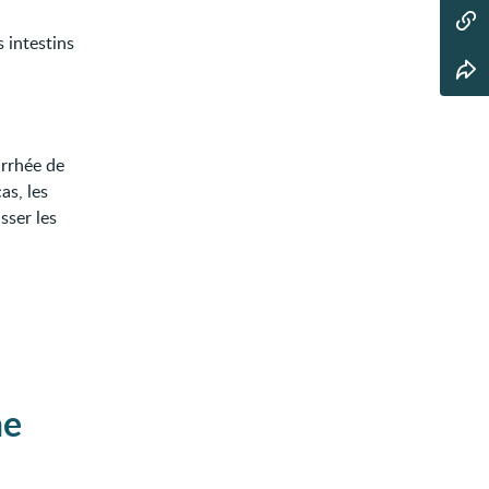
 intestins
arrhée de
as, les
sser les
ne