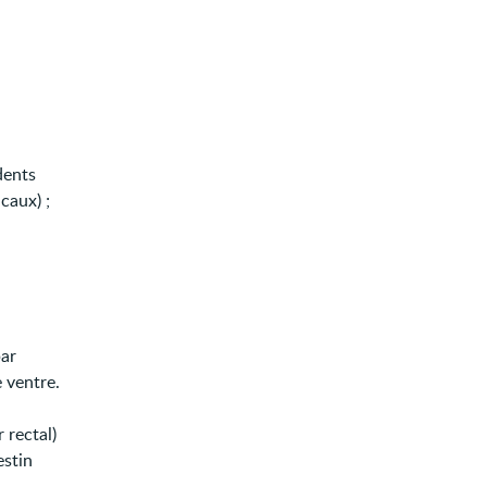
dents
caux) ;
par
 ventre.
 rectal)
estin