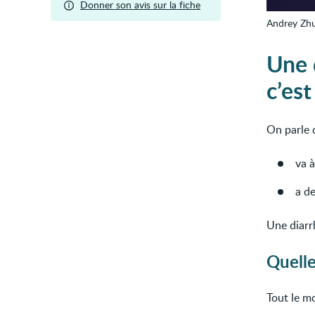
Donner son avis sur la fiche
Andrey Zhu
Une 
c’est
On parle 
va à
a de
Une diarr
Quelle
Tout le m