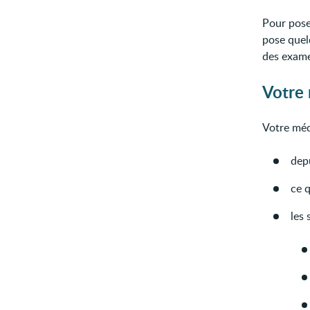
Pour pose
pose quel
des exam
Votre
Votre méd
dep
ce q
les