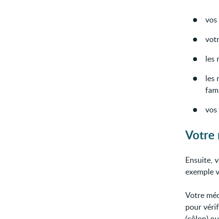
vos 
vot
les
les
fami
vos
Votre
Ensuite, v
exemple vo
Votre méd
pour vérif
(côlon) ou