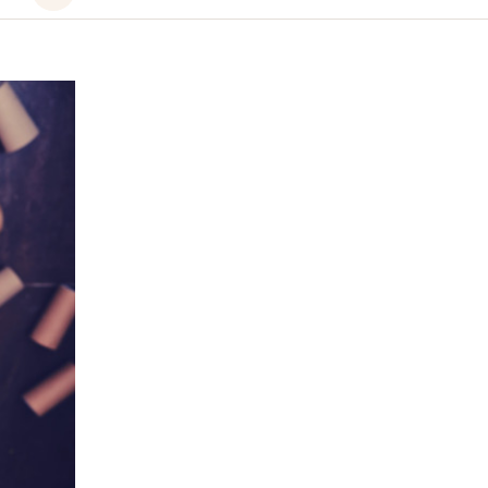
le
fichier
audio
Diarrhée
persistante
(chronique)
chez
l'adulte