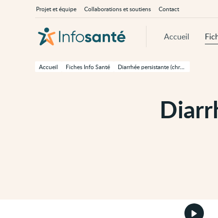
Passer
Navigation
À
Projet et équipe
Collaborations et soutiens
Contact
au
principale
propos
contenu
d'InfoSanté
principal
de
Accueil
Fic
cette
page
Passer
à
Accueil
Fiches Info Santé
Diarrhée persistante (chronique) chez l'adulte
la
navigation
principale
Passer
Diarr
aux
outils
d'accessibilité
Démarr