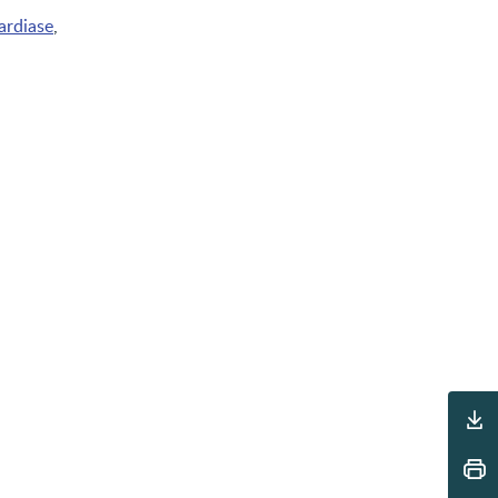
ardiase
,
Outils