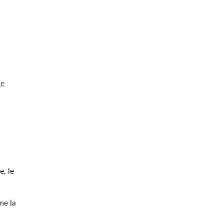
ie
, le
me la