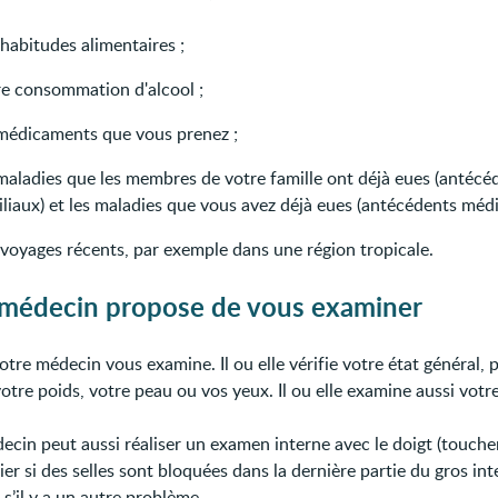
habitudes alimentaires ;
re consommation d'alcool ;
 médicaments que vous prenez ;
 maladies que les membres de votre famille ont déjà eues (antécé
liaux) et les maladies que vous avez déjà eues (antécédents médi
 voyages récents, par exemple dans une région tropicale.
 médecin propose de vous examiner
otre médecin vous examine. Il ou elle vérifie votre état général, 
tre poids, votre peau ou vos yeux. Il ou elle examine aussi votre
ecin peut aussi réaliser un examen interne avec le doigt (toucher
ier si des selles sont bloquées dans la dernière partie du gros int
 s’il y a un autre problème.