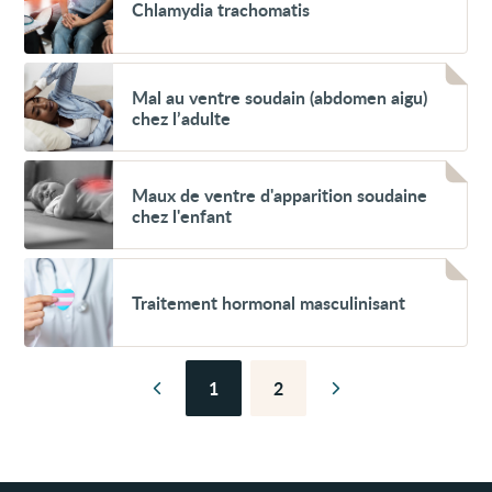
Chlamydia trachomatis
trachomatis
Voir
Mal
Mal au ventre soudain (abdomen aigu)
au
chez l’adulte
ventre
soudain
(abdomen
Voir
aigu)
Maux
Maux de ventre d'apparition soudaine
chez
de
l’adulte
chez l'enfant
ventre
d'apparition
soudaine
Voir
chez
Traitement
l'enfant
Traitement hormonal masculinisant
hormonal
masculinisant
1
2
Page
Page
Page
Page
précédente
suivante