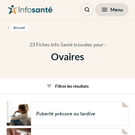
Passer
Navigation
au
principale
Fermer
Menu
Filtres
contenu
Ouvrir
principal
la
de
recherche
cette
Accueil
page
Passer
à
23 Fiches Info Santé trouvées pour :
la
navigation
Ovaires
principale
Passer
aux
outils
d'accessibilité
Filtrer les résultats
Voir
Puberté
Puberté précoce ou tardive
précoce
ou
tardive
Voir