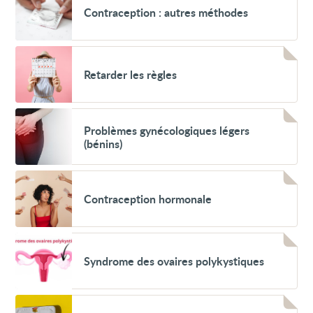
Contraception
Contraception : autres méthodes
:
autres
méthodes
Voir
Retarder
Retarder les règles
les
règles
Voir
Problèmes
Problèmes gynécologiques légers
gynécologiques
(bénins)
légers
(bénins)
Voir
Contraception
Contraception hormonale
hormonale
Voir
Syndrome
Syndrome des ovaires polykystiques
des
ovaires
polykystiques
Voir
Contraception