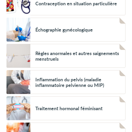
d'origine
Contraception en situation particulière
en
gynécologique
situation
particulière
Voir
Échographie
Échographie gynécologique
gynécologique
Voir
Règles
Règles anormales et autres saignements
anormales
menstruels
et
autres
saignements
Voir
menstruels
Inflammation
Inflammation du pelvis (maladie
du
inflammatoire pelvienne ou MIP)
pelvis
(maladie
inflammatoire
Voir
pelvienne
Traitement
ou
Traitement hormonal féminisant
hormonal
MIP)
féminisant
Voir
Chlamydia