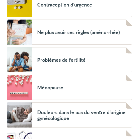
Contraception d'urgence
d'urgence
Voir
Ne
Ne plus avoir ses règles (aménorrhée)
plus
avoir
ses
règles
Voir
(aménorrhée)
Problèmes
Problèmes de fertilité
de
fertilité
Voir
Ménopause
Ménopause
Voir
Douleurs
Douleurs dans le bas du ventre d'origine
dans
gynécologique
le
bas
du
Voir
ventre
Contraception