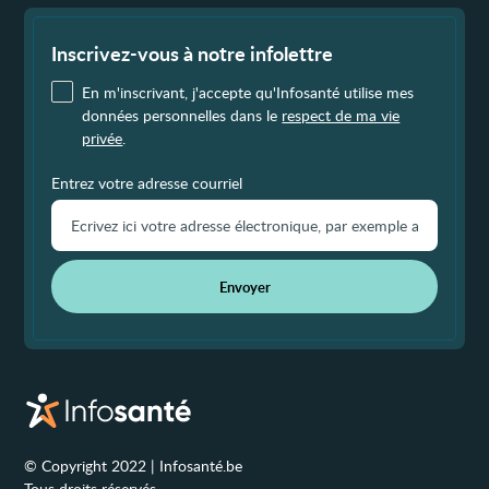
Fin
de
page
Inscrivez-vous à notre infolettre
En m'inscrivant, j'accepte qu'Infosanté utilise mes
données personnelles dans le
respect de ma vie
privée
.
Entrez votre adresse courriel
Envoyer
© Copyright 2022 | Infosanté.be
Tous droits réservés