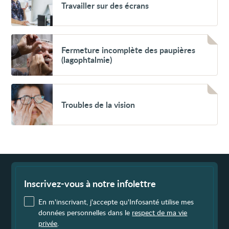
Travailler sur des écrans
sur
des
écrans
Voir
Fermeture
Fermeture incomplète des paupières
incomplète
(lagophtalmie)
des
paupières
(lagophtalmie)
Voir
Troubles
Troubles de la vision
de
la
vision
Fin
de
page
Inscrivez-vous à notre infolettre
En m'inscrivant, j'accepte qu'Infosanté utilise mes
données personnelles dans le
respect de ma vie
privée
.