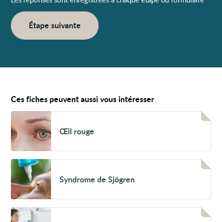
Étape suivante
Ces fiches peuvent aussi vous intéresser
Voir
Œil
Œil rouge
rouge
Voir
Syndrome
Syndrome de Sjögren
de
Sjögren
Voir
Travailler