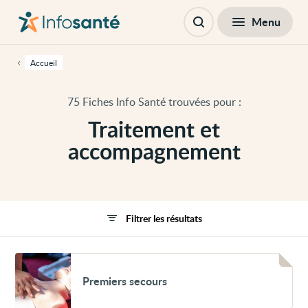
Passer
Navigation
au
principale
Fermer
Menu
Filtres
contenu
Ouvrir
principal
la
de
recherche
cette
Accueil
page
Passer
à
75 Fiches Info Santé trouvées pour :
la
navigation
Traitement et
principale
Passer
accompagnement
aux
outils
d'accessibilité
Filtrer les résultats
Voir
Premiers
Premiers secours
secours