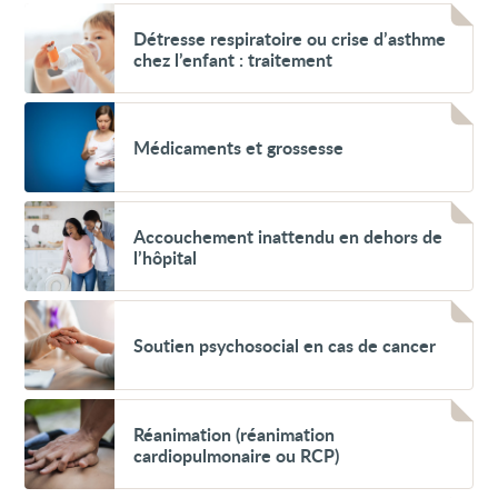
chirurgie
Voir
(chirurgie
Détresse
Détresse respiratoire ou crise d’asthme
bariatrique)
respiratoire
chez l’enfant : traitement
ou
crise
d’asthme
Voir
chez
Médicaments
l’enfant
Médicaments et grossesse
et
:
grossesse
traitement
Voir
Accouchement
Accouchement inattendu en dehors de
inattendu
l’hôpital
en
dehors
de
Voir
l’hôpital
Soutien
Soutien psychosocial en cas de cancer
psychosocial
en
cas
de
Voir
cancer
Réanimation
Réanimation (réanimation
(réanimation
cardiopulmonaire ou RCP)
cardiopulmonaire
ou
RCP)