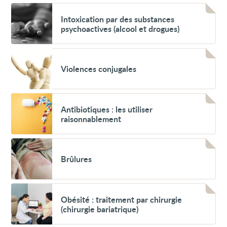
carbone
Voir
(CO)
Intoxication
Intoxication par des substances
par
psychoactives (alcool et drogues)
des
substances
psychoactives
Voir
(alcool
Violences
et
Violences conjugales
conjugales
drogues)
Voir
Antibiotiques :
Antibiotiques : les utiliser
les
raisonnablement
utiliser
raisonnablement
Voir
Brûlures
Brûlures
Voir
Obésité
Obésité : traitement par chirurgie
:
(chirurgie bariatrique)
traitement
par