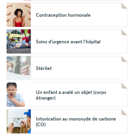
Voir
Contraception
Contraception hormonale
hormonale
Voir
Soins
Soins d'urgence avant l’hôpital
d'urgence
avant
l’hôpital
Voir
Stérilet
Stérilet
Voir
Un
Un enfant a avalé un objet (corps
enfant
étranger)
a
avalé
un
Voir
objet
Intoxication
Intoxication au monoxyde de carbone
(corps
au
étranger)
(CO)
monoxyde
de