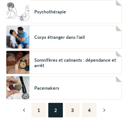
Voir
Psychothérapie
Psychothérapie
Voir
Corps
Corps étranger dans l'œil
étranger
dans
l'œil
Voir
Somnifères
Somnifères et calmants : dépendance et
et
arrêt
calmants :
dépendance
et
Voir
arrêt
Pacemakers
Pacemakers
1
2
3
4
Page
Page
Page
Page
Page
Page
précédente
suivante