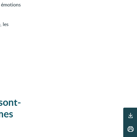
s émotions
, les
sont-
Outils
mes