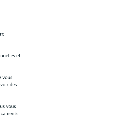
re
nnelles et
e vous
avoir des
ous vous
dicaments.