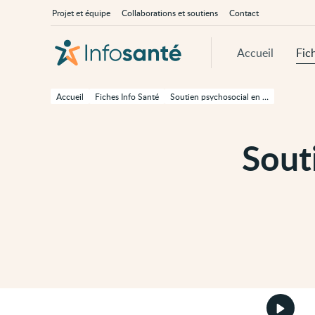
Passer
Navigation
À
Projet et équipe
Collaborations et soutiens
Contact
au
principale
propos
contenu
d'InfoSanté
principal
de
Accueil
Fic
cette
page
Passer
à
Accueil
Fiches Info Santé
Soutien psychosocial en cas de cancer
la
navigation
principale
Passer
Sout
aux
outils
d'accessibilité
Démarr