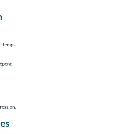
n
de temps
dépend
ression.
les