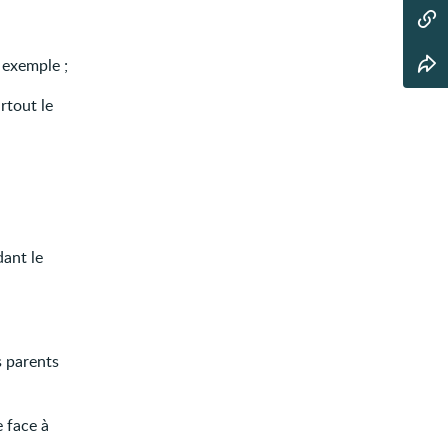
 exemple ;
rtout le
dant le
s parents
 face à