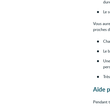
duré
Le s
Vous aure
proches d
Cha
Le b
Une
per
Trè
Aide 
Pendant to