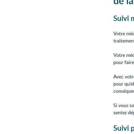
de la
Suivi 
Votre méd
traitemen
Votre méd
pour fair
Avec votr
pour qu’e
conséquenc
Si vous so
sentez dé
Suivi 