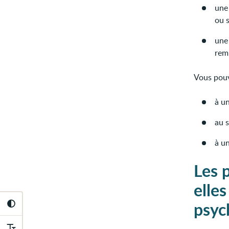
une
ou s
une 
rem
Vous pouv
à u
au s
à un
Les 
elle
psyc