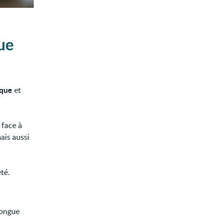
ue
ique
et
 face à
ais aussi
té.
longue