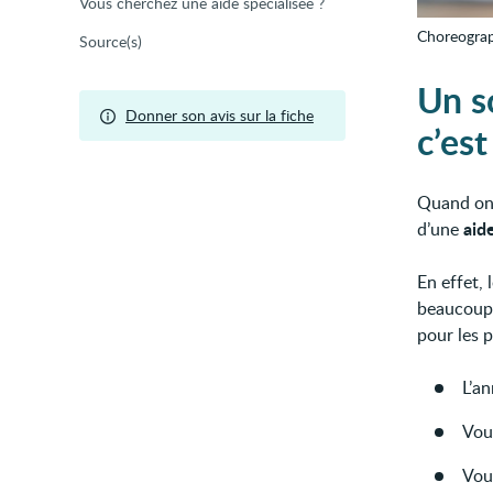
Vous cherchez une aide spécialisée ?
Choreogra
Source(s)
Un s
Donner son avis sur la fiche
c’est
Quand on 
aid
d’une
En effet,
beaucoup d
pour les 
L’an
Vou
Vou