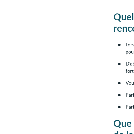
Quel
renc
Lor
pour
D’a
for
Vou
Parf
Par
Que 