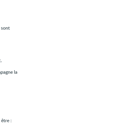
 sont
t.
mpagne la
être :