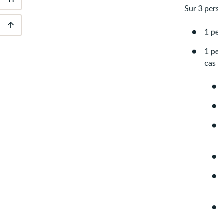
Outils
Sur 3 per
d'accessibilité
1 pe
Descendre
au
1 p
pied
de
cas 
page