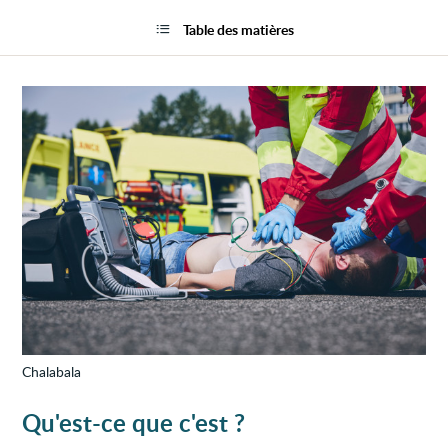
Soins
la
d'urg
page
Table des matières
avant
l’hôpi
Chalabala
Qu'est-ce que c'est ?