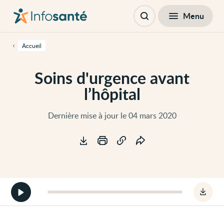
Passer
Navigation
au
principale
Fermer
Menu
Table des matières
contenu
Ouvrir
principal
la
de
recherche
cette
Accueil
page
Passer
à
Soins d'urgence avant
la
navigation
l’hôpital
principale
Passer
aux
outils
Dernière mise à jour le 04 mars 2020
d'accessibilité
Outils
Démarrer
Téléc
la
le
version
fichie
audio
audio
de