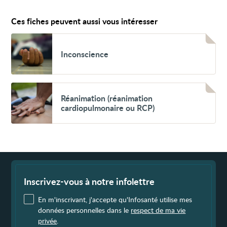
Ces fiches peuvent aussi vous intéresser
Voir
Inconscience
Inconscience
Voir
Réanimation
Réanimation (réanimation
(réanimation
cardiopulmonaire ou RCP)
cardiopulmonaire
ou
RCP)
Fin
de
page
Inscrivez-vous à notre infolettre
En m'inscrivant, j'accepte qu'Infosanté utilise mes
données personnelles dans le
respect de ma vie
privée
.