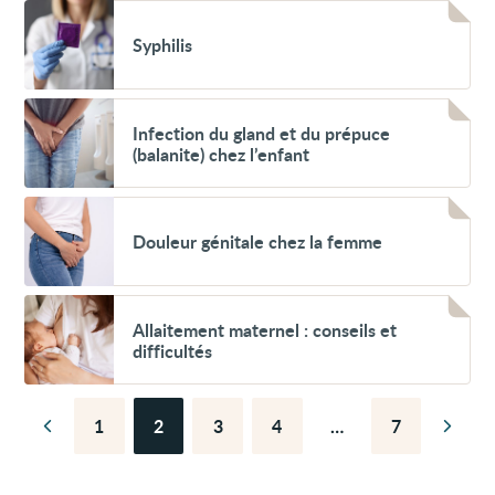
Voir
Syphilis
Syphilis
Voir
Infection
Infection du gland et du prépuce
du
(balanite) chez l’enfant
gland
et
du
Voir
prépuce
Douleur
(balanite)
Douleur génitale chez la femme
génitale
chez
chez
l’enfant
la
femme
Voir
Allaitement
Allaitement maternel : conseils et
maternel :
difficultés
conseils
et
difficultés
1
2
3
4
…
7
Page
Page
Page
Page
Page
Page
Page
précédente
suiva