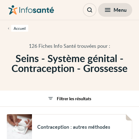
Passer
Navigation
au
principale
Fermer
Menu
Filtres
contenu
Ouvrir
principal
la
de
recherche
cette
Accueil
page
Passer
à
126 Fiches Info Santé trouvées pour :
la
navigation
Seins - Système génital -
principale
Passer
Contraception - Grossesse
aux
outils
d'accessibilité
Filtrer les résultats
Voir
Contraception
Contraception : autres méthodes
:
autres
méthodes