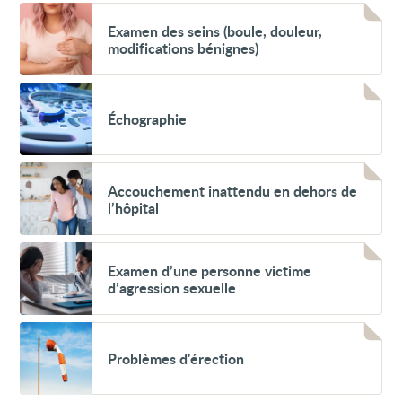
pénis
Voir
(balanite)
Examen
Examen des seins (boule, douleur,
des
modifications bénignes)
seins
(boule,
douleur,
Voir
modifications
Échographie
bénignes)
Échographie
Voir
Accouchement
Accouchement inattendu en dehors de
inattendu
l’hôpital
en
dehors
de
Voir
l’hôpital
Examen
Examen d’une personne victime
d’une
d’agression sexuelle
personne
victime
d’agression
Voir
sexuelle
Problèmes
Problèmes d'érection
d'érection