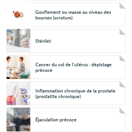
Voir
Gonflement
Gonflement ou masse au niveau des
ou
bourses (scrotum)
masse
au
niveau
Voir
des
Stérilet
bourses
Stérilet
(scrotum)
Voir
Cancer
Cancer du col de l’utérus : dépistage
du
précoce
col
de
l’utérus
Voir
:
Inflammation
Inflammation chronique de la prostate
dépistage
chronique
précoce
(prostatite chronique)
de
la
prostate
Voir
(prostatite
Éjaculation
chronique)
Éjaculation précoce
précoce