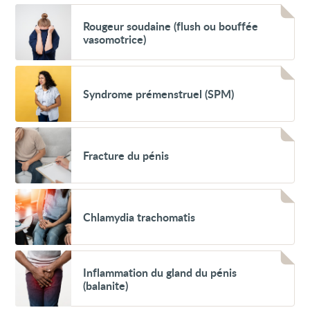
Voir
Rougeur
Rougeur soudaine (flush ou bouffée
soudaine
vasomotrice)
(flush
ou
bouffée
Voir
vasomotrice)
Syndrome
Syndrome prémenstruel (SPM)
prémenstruel
(SPM)
Voir
Fracture
Fracture du pénis
du
pénis
Voir
Chlamydia
Chlamydia trachomatis
trachomatis
Voir
Inflammation
Inflammation du gland du pénis
du
(balanite)
gland
du