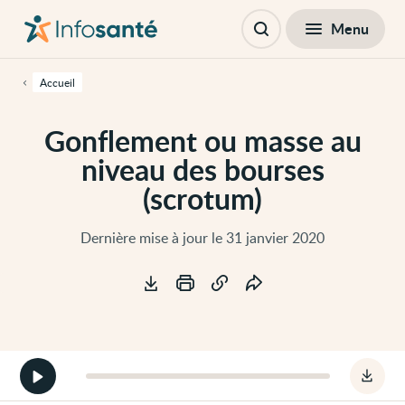
Passer
Navigation
au
principale
Fermer
Menu
Table des matières
contenu
Ouvrir
principal
la
de
recherche
cette
Accueil
page
Passer
à
Gonflement ou masse au
la
navigation
niveau des bourses
principale
Passer
(scrotum)
aux
outils
d'accessibilité
Dernière mise à jour le 31 janvier 2020
Outils
Démarrer
Téléc
la
le
version