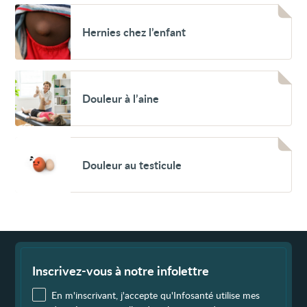
Voir
Hernies
Hernies chez l’enfant
chez
l’enfant
Voir
Douleur
Douleur à l’aine
à
l’aine
Voir
Douleur
Douleur au testicule
au
testicule
Fin
de
page
Inscrivez-vous à notre infolettre
En m'inscrivant, j'accepte qu'Infosanté utilise mes