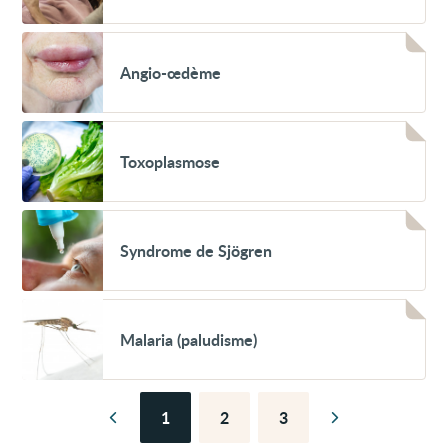
Voir
Angio-
Angio-œdème
œdème
Voir
Toxoplasmose
Toxoplasmose
Voir
Syndrome
Syndrome de Sjögren
de
Sjögren
Voir
Malaria
Malaria (paludisme)
(paludisme)
1
2
3
Page
Page
Page
Page
Page
précédente
suivante