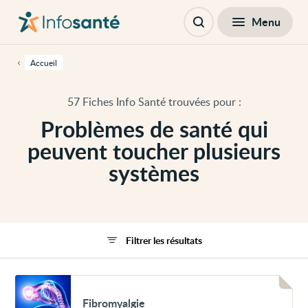
Passer
Navigation
au
principale
Fermer
Menu
Filtres
contenu
Ouvrir
principal
la
de
recherche
cette
Accueil
page
Passer
à
57 Fiches Info Santé trouvées pour :
la
navigation
Problèmes de santé qui
principale
Passer
peuvent toucher plusieurs
aux
outils
systèmes
d'accessibilité
Filtrer les résultats
Voir
Fibromyalgie
Fibromyalgie