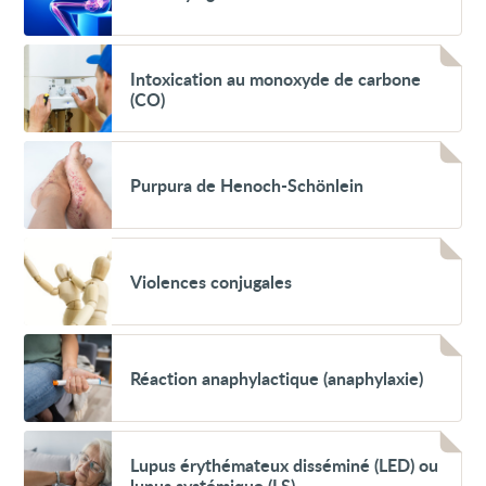
Voir
Intoxication
Intoxication au monoxyde de carbone
au
(CO)
monoxyde
de
carbone
Voir
(CO)
Purpura
Purpura de Henoch-Schönlein
de
Henoch-
Schönlein
Voir
Violences
Violences conjugales
conjugales
Voir
Réaction
Réaction anaphylactique (anaphylaxie)
anaphylactique
(anaphylaxie)
Voir
Lupus
Lupus érythémateux disséminé (LED) ou
érythémateux
lupus systémique (LS)