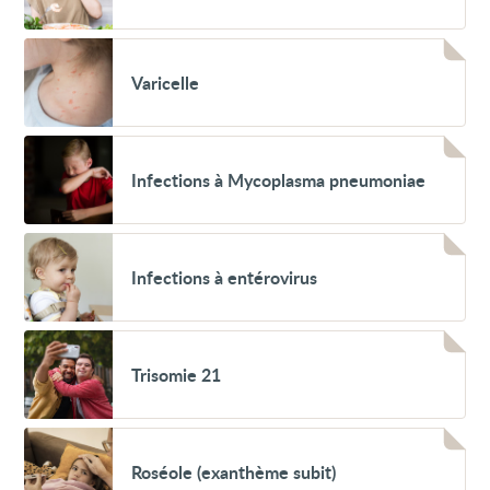
chez
l’adulte
Voir
Varicelle
Varicelle
Voir
Infections
Infections à Mycoplasma pneumoniae
à
Mycoplasma
pneumoniae
Voir
Infections
Infections à entérovirus
à
entérovirus
Voir
Trisomie
Trisomie 21
21
Voir
Roséole
Roséole (exanthème subit)
(exanthème
subit)