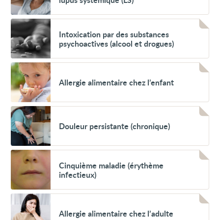
disséminé
(LED)
ou
Voir
lupus
Intoxication
Intoxication par des substances
systémique
par
(LS)
psychoactives (alcool et drogues)
des
substances
psychoactives
Voir
(alcool
Allergie
et
Allergie alimentaire chez l’enfant
alimentaire
drogues)
chez
l’enfant
Voir
Douleur
Douleur persistante (chronique)
persistante
(chronique)
Voir
Cinquième
Cinquième maladie (érythème
maladie
infectieux)
(érythème
infectieux)
Voir
Allergie
Allergie alimentaire chez l’adulte
alimentaire