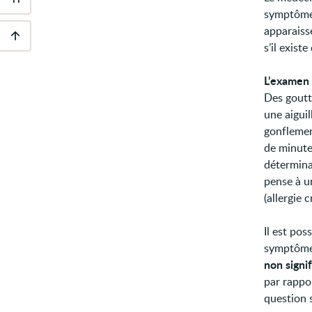
Outils
symptômes,
d'accessibilité
apparaisse
s’il exist
Descendre
au
pied
L’examen
de
Des goutt
page
une aiguil
gonflement
de minutes
déterminat
pense à un
(allergie 
Il est pos
symptôme 
non signif
par rappo
question 