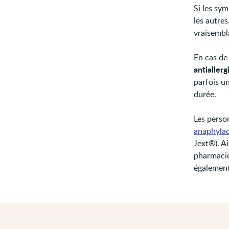
Si les sym
les autre
vraisembla
En cas de
antialler
parfois u
durée.
Les perso
anaphylac
Jext®). Ai
pharmacie
également 