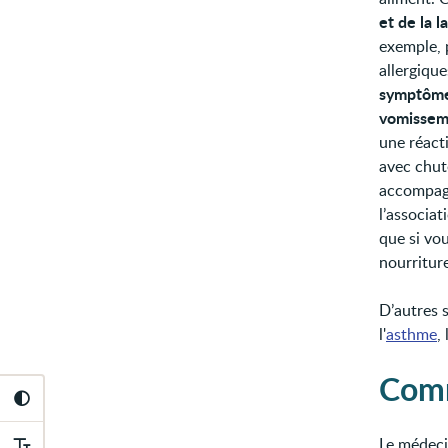
et de la 
exemple, 
allergiqu
symptômes
vomisseme
une réact
avec chute
accompagn
l’associat
que si vou
nourritur
D’autres 
l'
asthme
,
Comm
Le médeci