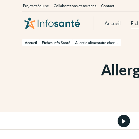
Passer
Navigation
À
Projet et équipe
Collaborations et soutiens
Contact
au
principale
propos
contenu
d'InfoSanté
principal
de
Accueil
Fic
cette
page
Passer
à
Accueil
Fiches Info Santé
Allergie alimentaire chez l’adulte
la
navigation
principale
Passer
Aller
aux
outils
d'accessibilité
Démarr
la
version
audio