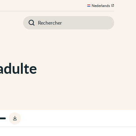
Nederlands
Introduisez
votre
recherche
adulte
Télécharger
le
fichier
audio