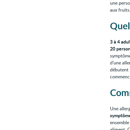
une perso
aux fruit
Quel
3 à 4 adu
20 person
symptômes
d'une all
débutent 
commencer
Comm
Une aller
symptôme
ensemble 
aliment. 