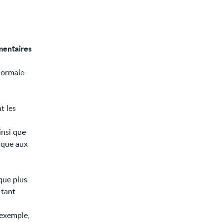
mentaires
anormale
t les
insi que
gique aux
que plus
 tant
 exemple,