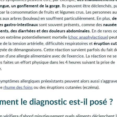
langue, un gonflement de la gorge
. Ils peuvent être déclenchés, p
par la consommation de fruits et légumes crus. Les personnes au
de
es aux arbres (bouleau) en souffrent particulièrement. En plus,
 gastro-intestinaux
nausée
sont souvent présents, comme des
nts, des diarrhées et des douleurs abdominales
. En de rares o
ion extrême potentiellement mortelle (
choc anaphylactique
) peu
éruption cu
 de la tension artérielle, difficultés respiratoires et
ée de démangeaisons. Cette réaction survient parfois du fait d
ion d'une allergie alimentaire avec de l’exercice. La réaction ne s
s faites un effort physique dans les 4 heures suivant la prise de
e.
symptômes allergiques préexistants peuvent alors aussi s'aggra
 le
rhume des foins
ou des éruptions cutanées (eczéma).
ent le diagnostic est-il posé ?
n vérifiera d’abord minutieusement quels aliments déclenchent l