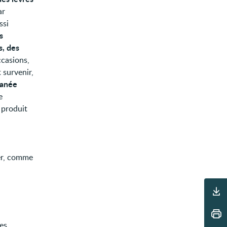
ar
ssi
s
s, des
ccasions,
t survenir,
tanée
e
e produit
ver, comme
Outils
es