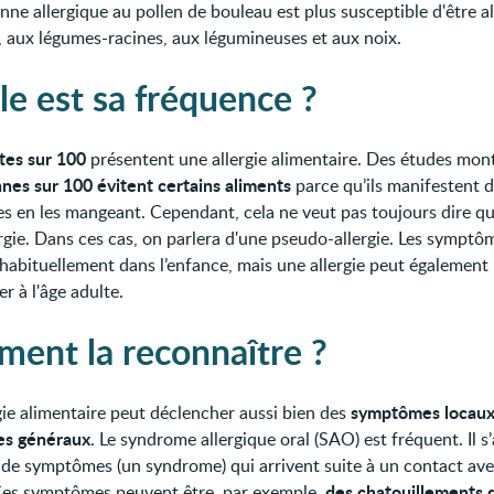
nne allergique au pollen de bouleau est plus susceptible d'être a
s, aux légumes-racines, aux légumineuses et aux noix.
le est sa fréquence ?
ltes sur 100
présentent une allergie alimentaire. Des études mon
nes sur 100
évitent certains aliments
parce qu’ils manifestent 
 en les mangeant. Cependant, cela ne veut pas toujours dire qu'i
ergie. Dans ces cas, on parlera d'une pseudo-allergie. Les symptô
habituellement dans l’enfance, mais une allergie peut également
 à l'âge adulte.
ent la reconnaître ?
symptômes locaux
gie alimentaire peut déclencher aussi bien des
s généraux
. Le syndrome allergique oral (SAO) est fréquent. Il s’
de symptômes (un syndrome) qui arrivent suite à un contact av
des chatouillements 
Ces symptômes peuvent être, par exemple,