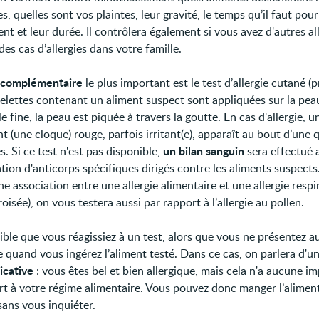
 quelles sont vos plaintes, leur gravité, le temps qu’il faut pour
nt et leur durée. Il contrôlera également si vous avez d'autres all
e des cas d’allergies dans votre famille.
 complémentaire
le plus important est le test d’allergie cutané (pr
elettes contenant un aliment suspect sont appliquées sur la pea
le fine, la peau est piquée à travers la goutte. En cas d'allergie, u
 (une cloque) rouge, parfois irritant(e), apparaît au bout d’une 
un bilan sanguin
. Si ce test n'est pas disponible,
sera effectué 
ion d'anticorps spécifiques dirigés contre les aliments suspects.
e association entre une allergie alimentaire et une allergie respi
croisée), on vous testera aussi par rapport à l’allergie au pollen.
sible que vous réagissiez à un test, alors que vous ne présentez 
quand vous ingérez l’aliment testé. Dans ce cas, on parlera d'u
icative
: vous êtes bel et bien allergique, mais cela n'a aucune i
rt à votre régime alimentaire. Vous pouvez donc manger l’alimen
sans vous inquiéter.