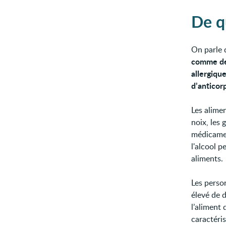
De qu
On parle 
comme des
allergiqu
d’anticor
Les alime
noix, les 
médicamen
l'alcool 
aliments.
Les perso
élevé de 
l’aliment
caractéris