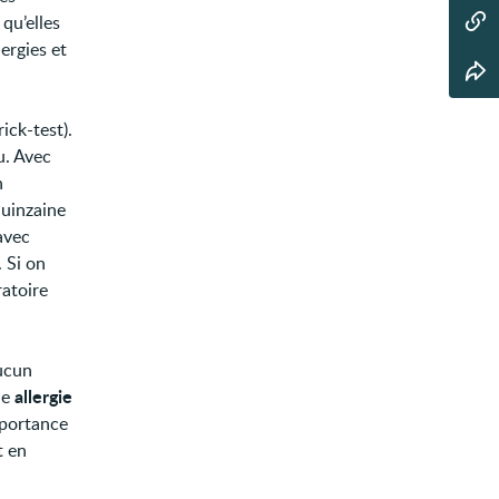
 qu’elles
ergies et
ick-test).
u. Avec
n
quinzaine
avec
 Si on
ratoire
aucun
allergie
ne
mportance
t en