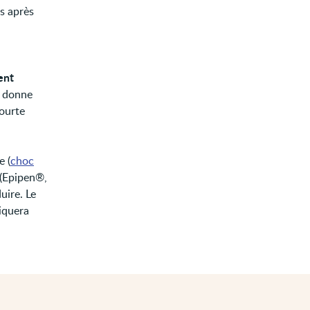
ns après
ent
n donne
ourte
e (
choc
(Epipen®,
uire. Le
iquera