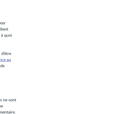
oter
dient
 à quoi
 d’être
ance au
 de
es ne sont
me
mentaire.