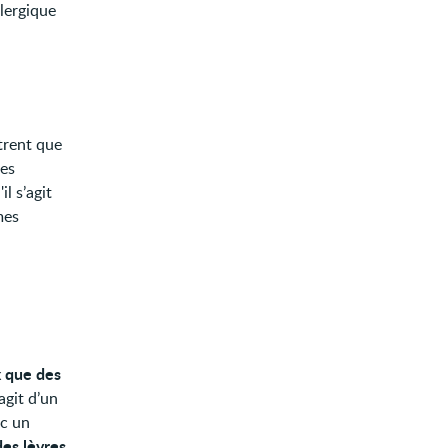
llergique
trent que
des
l s’agit
mes
 que des
agit d’un
ec un
des lèvres