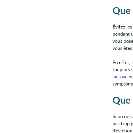
Que 
Évitez
les
pendant u
vous pose
vous êtes
En effet, 
toujours 
lactose
ou
symptômes,
Que 
Si on ne 
pas trop 
d’éviction