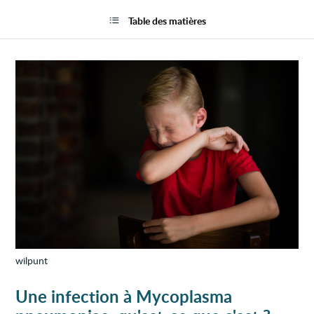
Infect
la
à
page
Table des matières
Myco
pneum
wilpunt
Une infection à Mycoplasma