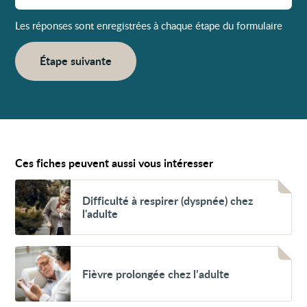
Les réponses sont enregistrées à chaque étape du formulaire
Étape suivante
Ces fiches peuvent aussi vous intéresser
Voir
Difficulté
Difficulté à respirer (dyspnée) chez
à
l'adulte
respirer
(dyspnée)
chez
l'adulte
Voir
Fièvre
Fièvre prolongée chez l’adulte
prolongée
chez
l’adulte