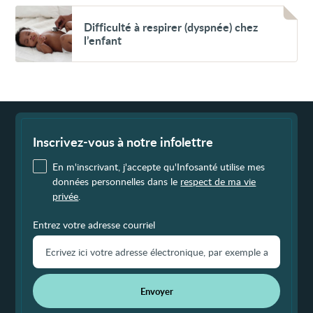
Voir
Difficulté
Difficulté à respirer (dyspnée) chez
à
l’enfant
respirer
(dyspnée)
chez
l’enfant
Fin
de
page
Inscrivez-vous à notre infolettre
En m'inscrivant, j'accepte qu'Infosanté utilise mes
données personnelles dans le
respect de ma vie
privée
.
Entrez votre adresse courriel
Envoyer