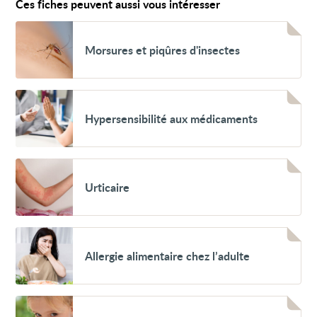
Ces fiches peuvent aussi vous intéresser
Voir
Morsures
Morsures et piqûres d'insectes
et
piqûres
d'insectes
Voir
Hypersensibilité
Hypersensibilité aux médicaments
aux
médicaments
Voir
Urticaire
Urticaire
Voir
Allergie
Allergie alimentaire chez l’adulte
alimentaire
chez
l’adulte
Voir
Allergie