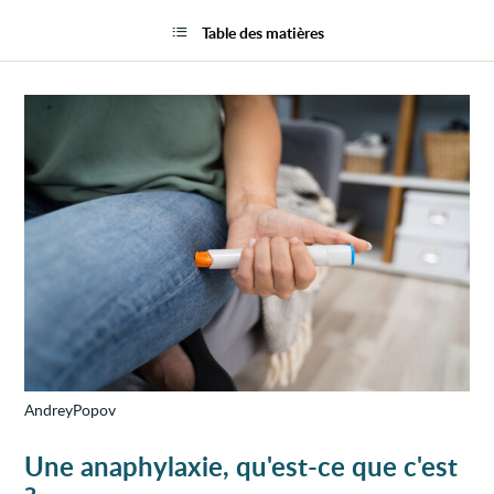
Réact
la
anaph
page
Table des matières
(anaph
AndreyPopov
Une anaphylaxie, qu'est-ce que c'est