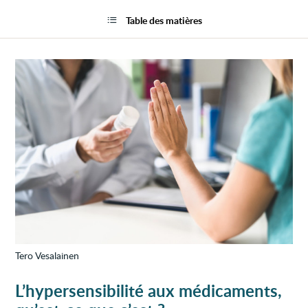
Hypers
la
aux
page
Table des matières
médic
Tero Vesalainen
L’hypersensibilité aux médicaments,