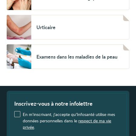
contact
allergique
Voir
Urticaire
Urticaire
Voir
Examens
Examens dans les maladies de la peau
dans
les
maladies
de
la
peau
Fin
de
page
Inscrivez-vous à notre infolettre
En m'inscrivant, j'accepte qu'Infosanté utilise mes
données personnelles dans le
respect de ma vie
privée
.