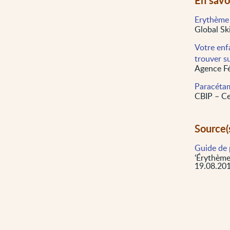
Erythème 
Global Sk
Votre enfa
trouver s
Agence Fé
Paracéta
CBIP – Ce
Source(
Guide de 
‘Érythème 
19.08.201