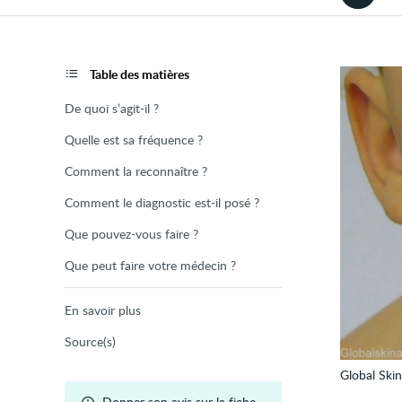
la
version
audio
de
la
page
Table des matières
De quoi s’agit-il ?
Quelle est sa fréquence ?
Comment la reconnaître ?
Comment le diagnostic est-il posé ?
Que pouvez-vous faire ?
Que peut faire votre médecin ?
En savoir plus
Source(s)
Global Skin
Donner son avis sur la fiche