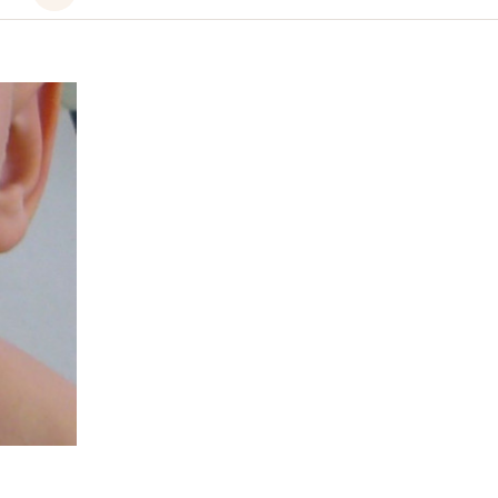
le
fichier
audio
Cinquième
maladie
(érythème
infectieux)