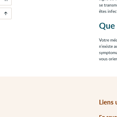
Outils
se transme
d'accessibilité
êtes infec
Descendre
Que 
au
pied
de
page
Votre méd
n'existe 
symptomat
vous orie
Liens 
En savo