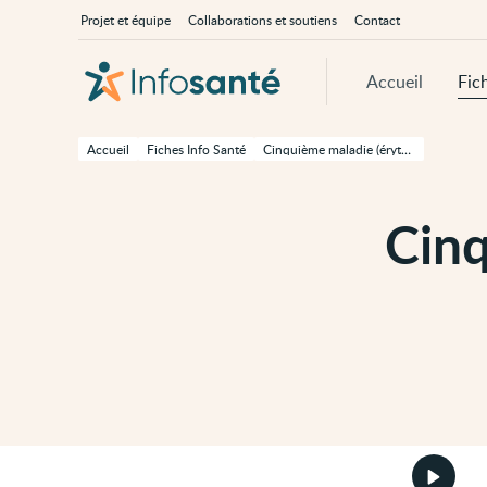
Passer
Navigation
À
Projet et équipe
Collaborations et soutiens
Contact
au
principale
propos
contenu
d'InfoSanté
principal
de
Accueil
Fic
cette
page
Passer
à
Accueil
Fiches Info Santé
Cinquième maladie (érythème infectieux)
la
navigation
principale
Passer
Cin
aux
outils
d'accessibilité
Démarr