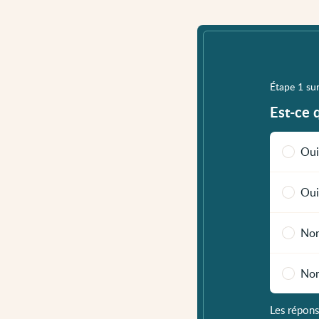
Étape 1 su
Est-ce 
Oui
Oui
Non
Non
Les répons