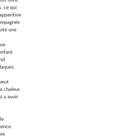
s, ce qui
’apparition
compagnée
uite une
que
’enfant
end
plaques
 peut
a chaleur,
si y avoir
le
uence.
oie