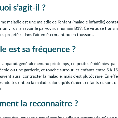
oi s’agit-il ?
ème maladie est une maladie de l’enfant (maladie infantile) conta
r un virus, à savoir le parvovirus humain B19. Ce virus se transm
es projetées dans l'air en éternuant ou en toussant.
le est sa fréquence ?
e apparaît généralement au printemps, en petites épidémies, pa
école ou une garderie, et touche surtout les enfants entre 5 à 15
uvent aussi contracter la maladie, mais c'est plutôt rare. En effet
s adultes ont eu la maladie alors qu'ils étaient enfants et sont d
s.
ent la reconnaître ?
e peut évoluer sans symptômes (maladie asymptomatique) ; on 