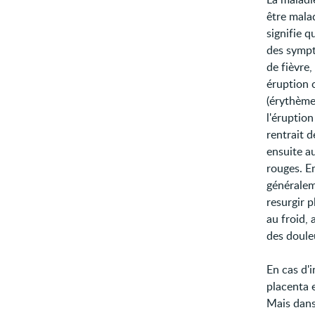
être malad
signifie q
des sympt
de fièvre
éruption 
(érythème
l'éruption
rentrait d
ensuite a
rouges. En
généraleme
resurgir p
au froid, 
des douleu
En cas d'i
placenta 
Mais dans