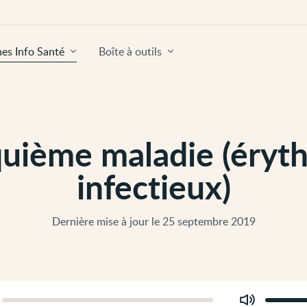
hes Info Santé
Boîte à outils
quième maladie (éryt
infectieux)
Dernière mise à jour le 25 septembre 2019
Modifier
er
le