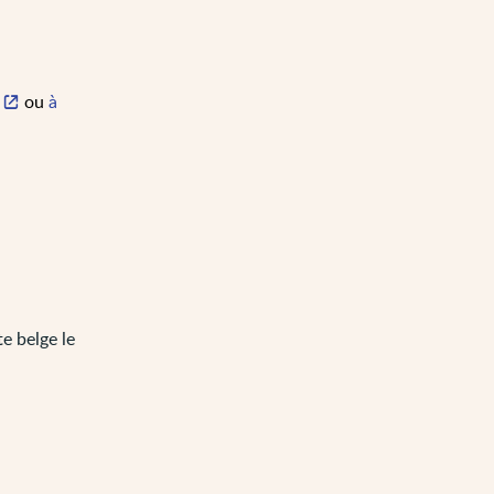
ou
à
e belge le