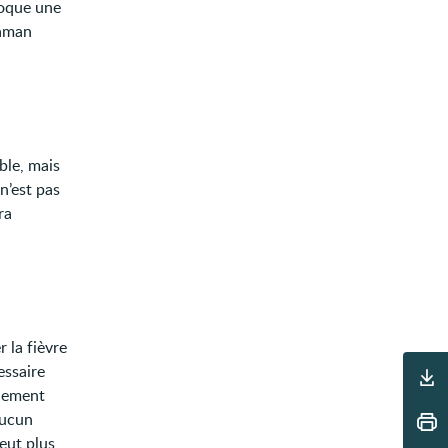
voque une
maman
ble, mais
 n’est pas
ra
 la fièvre
Outils
essaire
alement
aucun
eut plus