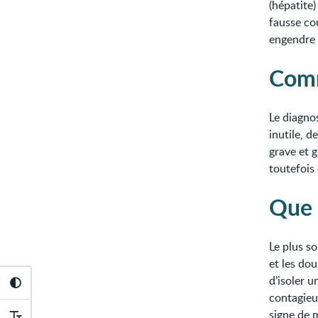
(hépatite
fausse co
engendre 
Comm
Le diagno
inutile, d
grave et 
toutefois
Que 
Le plus so
et les dou
d’isoler 
contagieu
signe de m