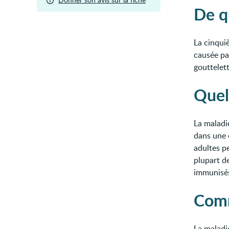
De qu
La cinqui
causée pa
gouttelett
Quel
La maladi
dans une 
adultes pe
plupart de
immunisé
Comm
La maladi