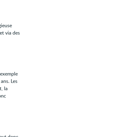
gieuse
et via des
r exemple
 ans. Les
, la
onc
peut donc