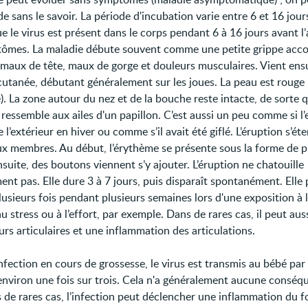
e sans le savoir. La période d'incubation varie entre 6 et 16 jour
ue le virus est présent dans le corps pendant 6 à 16 jours avant l
ômes. La maladie débute souvent comme une petite grippe ac
, maux de tête, maux de gorge et douleurs musculaires. Vient ens
cutanée, débutant généralement sur les joues. La peau est rouge
). La zone autour du nez et de la bouche reste intacte, de sorte 
 ressemble aux ailes d'un papillon. C’est aussi un peu comme si l
e l’extérieur en hiver ou comme s’il avait été giflé. L’éruption s’ét
ux membres. Au début, l’érythème se présente sous la forme de 
suite, des boutons viennent s’y ajouter. L’éruption ne chatouille
nt pas. Elle dure 3 à 7 jours, puis disparaît spontanément. Elle
lusieurs fois pendant plusieurs semaines lors d'une exposition à l
au stress ou à l’effort, par exemple. Dans de rares cas, il peut aus
rs articulaires et une inflammation des articulations.
nfection en cours de grossesse, le virus est transmis au bébé par 
environ une fois sur trois. Cela n'a généralement aucune conséq
 de rares cas, l’infection peut déclencher une inflammation du f