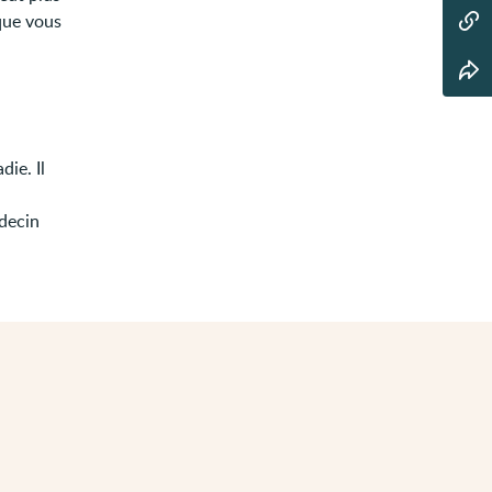
 que vous
ie. Il
édecin