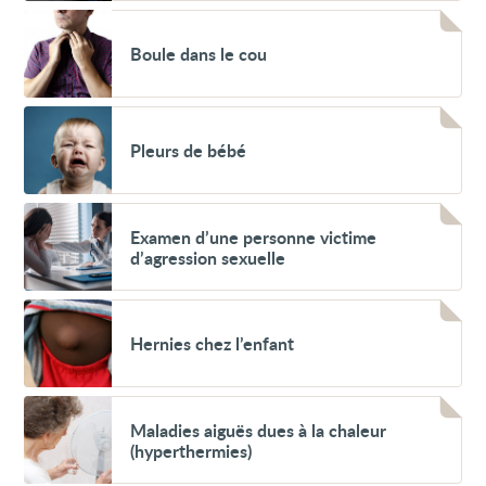
Voir
Boule
Boule dans le cou
dans
le
cou
Voir
Pleurs
Pleurs de bébé
de
bébé
Voir
Examen
Examen d’une personne victime
d’une
d’agression sexuelle
personne
victime
d’agression
Voir
sexuelle
Hernies
Hernies chez l’enfant
chez
l’enfant
Voir
Maladies
Maladies aiguës dues à la chaleur
aiguës
(hyperthermies)
dues
à