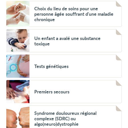
Voir
Choix
Choix du lieu de soins pour une
du
personne âgée souffrant d'une maladie
lieu
chronique
de
soins
pour
Voir
une
Un
Un enfant a avalé une substance
personne
enfant
toxique
âgée
a
souffrant
avalé
d'une
une
Voir
maladie
substance
Tests
chronique
toxique
Tests génétiques
génétiques
Voir
Premiers
Premiers secours
secours
Voir
Syndrome
Syndrome douloureux régional
douloureux
complexe (SDRC) ou
régional
algo(neuro)dystrophie
complexe