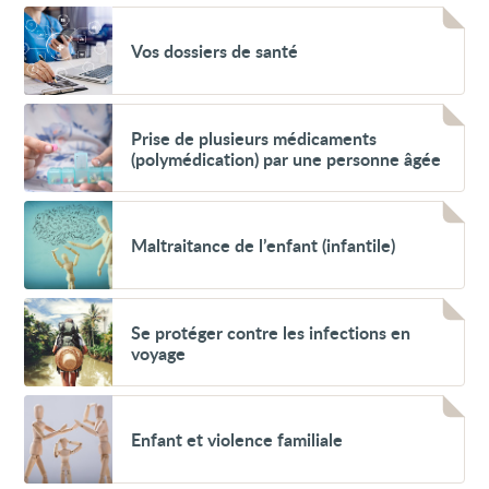
la
Voir
chaleur
Vos
(hyperthermies)
Vos dossiers de santé
dossiers
de
santé
Voir
Prise
Prise de plusieurs médicaments
de
(polymédication) par une personne âgée
plusieurs
médicaments
(polymédication)
Voir
par
Maltraitance
une
Maltraitance de l’enfant (infantile)
de
personne
l’enfant
âgée
(infantile)
Voir
Se
Se protéger contre les infections en
protéger
voyage
contre
les
infections
Voir
en
Enfant
voyage
Enfant et violence familiale
et
violence
familiale