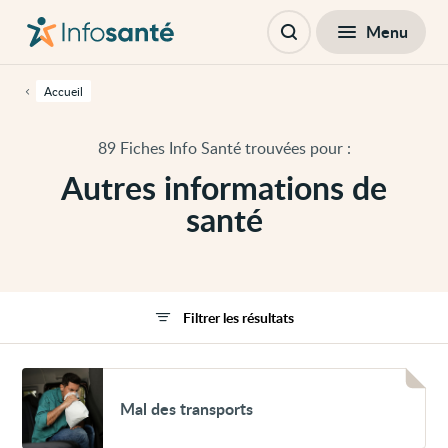
Passer
Navigation
au
principale
Fermer
Menu
Filtres
contenu
Ouvrir
principal
la
de
recherche
cette
Accueil
page
Passer
à
89 Fiches Info Santé trouvées pour :
la
navigation
Autres informations de
principale
Passer
santé
aux
outils
d'accessibilité
Filtrer les résultats
Voir
Mal
Mal des transports
des
transports