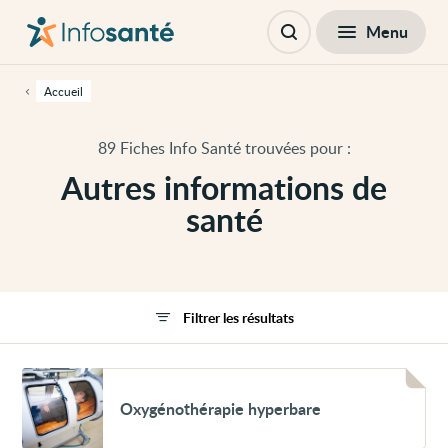
Passer
Navigation
au
principale
Fermer
Menu
Filtres
contenu
Ouvrir
principal
la
de
recherche
cette
Accueil
page
Passer
à
89 Fiches Info Santé trouvées pour :
la
navigation
Autres informations de
principale
Passer
santé
aux
outils
d'accessibilité
Filtrer les résultats
Voir
Oxygénothérapie
Oxygénothérapie hyperbare
hyperbare