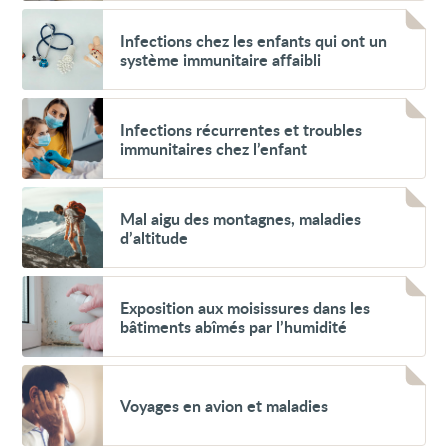
Voir
Infections
Infections chez les enfants qui ont un
chez
système immunitaire affaibli
les
enfants
qui
Voir
ont
Infections
Infections récurrentes et troubles
un
récurrentes
système
immunitaires chez l’enfant
et
immunitaire
troubles
affaibli
immunitaires
Voir
chez
Mal
Mal aigu des montagnes, maladies
l’enfant
aigu
d’altitude
des
montagnes,
maladies
Voir
d’altitude
Exposition
Exposition aux moisissures dans les
aux
bâtiments abîmés par l’humidité
moisissures
dans
les
Voir
bâtiments
Voyages
abîmés
Voyages en avion et maladies
en
par
avion
l’humidité
et