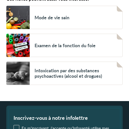
Voir
Mode
Mode de vie sain
de
vie
sain
Voir
Examen
Examen de la fonction du foie
de
la
fonction
du
foie
Voir
Intoxication
Intoxication par des substances
par
psychoactives (alcool et drogues)
des
substances
psychoactives
(alcool
et
drogues)
Fin
de
page
Inscrivez-vous à notre infolettre
En m'inscrivant, j'accepte qu'Infosanté utilise mes