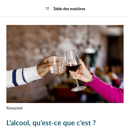
Alcoo
la
:
page
Table des matières
quels
sont
les
risque
?
Rawpixel
L’alcool, qu’est-ce que c’est ?