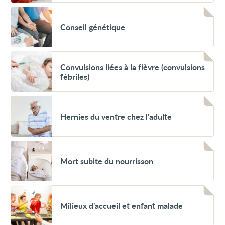
une
Voir
opération
Conseil
(préopératoires)
Conseil génétique
génétique
Voir
Convulsions
Convulsions liées à la fièvre (convulsions
liées
fébriles)
à
la
fièvre
Voir
(convulsions
Hernies
fébriles)
Hernies du ventre chez l'adulte
du
ventre
chez
l'adulte
Voir
Mort
Mort subite du nourrisson
subite
du
nourrisson
Voir
Milieux
Milieux d'accueil et enfant malade
d'accueil
et
enfant