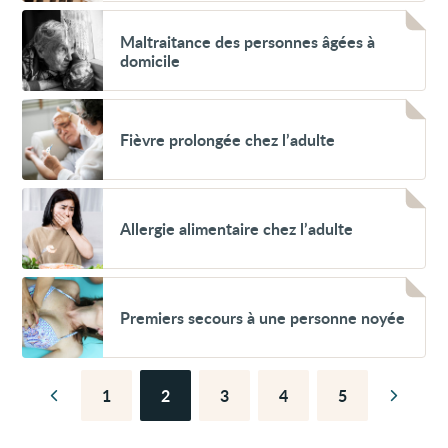
malade
Voir
Maltraitance
Maltraitance des personnes âgées à
des
domicile
personnes
âgées
à
Voir
domicile
Fièvre
Fièvre prolongée chez l’adulte
prolongée
chez
l’adulte
Voir
Allergie
Allergie alimentaire chez l’adulte
alimentaire
chez
l’adulte
Voir
Premiers
Premiers secours à une personne noyée
secours
à
une
personne
noyée
1
2
3
4
5
Page
Page
Page
Page
Page
Page
Page
précédente
suivant