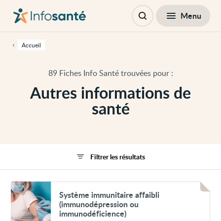
Passer
Navigation
au
principale
Fermer
Menu
Filtres
contenu
Ouvrir
principal
la
de
recherche
cette
Accueil
page
Passer
à
89 Fiches Info Santé trouvées pour :
la
navigation
Autres informations de
principale
Passer
santé
aux
outils
d'accessibilité
Filtrer les résultats
Voir
Système
Système immunitaire affaibli
immunitaire
(immunodépression ou
affaibli
immunodéficience)
(immunodépression