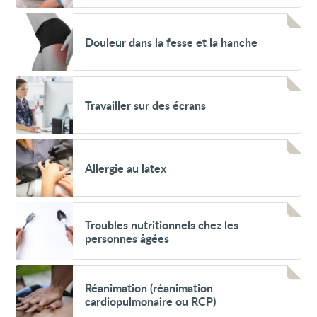
ou
immunodéficience)
Voir
Douleur
Douleur dans la fesse et la hanche
dans
la
fesse
et
Voir
la
Travailler
hanche
Travailler sur des écrans
sur
des
écrans
Voir
Allergie
Allergie au latex
au
latex
Voir
Troubles
Troubles nutritionnels chez les
nutritionnels
personnes âgées
chez
les
personnes
Voir
âgées
Réanimation
Réanimation (réanimation
(réanimation
cardiopulmonaire ou RCP)
cardiopulmonaire
ou