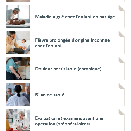
RCP)
Voir
Maladie
Maladie aiguë chez l’enfant en bas âge
aiguë
chez
l’enfant
en
Voir
bas
Fièvre
Fièvre prolongée d’origine inconnue
âge
prolongée
chez l’enfant
d’origine
inconnue
chez
Voir
l’enfant
Douleur
Douleur persistante (chronique)
persistante
(chronique)
Voir
Bilan
Bilan de santé
de
santé
Voir
Évaluation
Évaluation et examens avant une
et
opération (préopératoires)
examens
avant