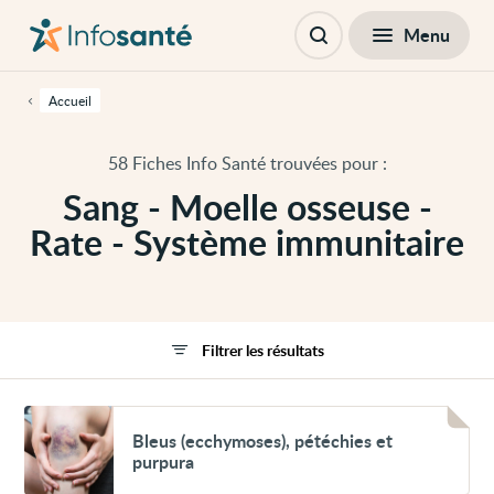
Passer
Navigation
au
principale
Fermer
Menu
Filtres
contenu
Ouvrir
principal
la
de
recherche
cette
Accueil
page
Passer
à
58 Fiches Info Santé trouvées pour :
la
navigation
Sang - Moelle osseuse -
principale
Passer
Rate - Système immunitaire
aux
outils
d'accessibilité
Filtrer les résultats
Voir
Bleus
Bleus (ecchymoses), pétéchies et
(ecchymoses),
purpura
pétéchies
et