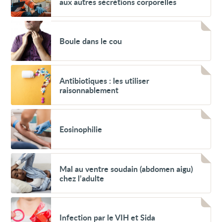
aux autres sécrétions corporelles
au
sang
et
Voir
aux
Boule
autres
Boule dans le cou
dans
sécrétions
le
corporelles
cou
Voir
Antibiotiques :
Antibiotiques : les utiliser
les
raisonnablement
utiliser
raisonnablement
Voir
Eosinophilie
Eosinophilie
Voir
Mal
Mal au ventre soudain (abdomen aigu)
au
chez l’adulte
ventre
soudain
(abdomen
Voir
aigu)
Infection
chez
Infection par le VIH et Sida
par
l’adulte