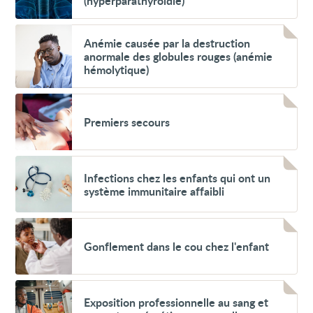
(hyperparathyroïdie)
le
sang
(hypercalcémie)
Voir
et
Anémie
Anémie causée par la destruction
hyperactivité
causée
anormale des globules rouges (anémie
des
par
hémolytique)
glandes
la
parathyroïdes
destruction
(hyperparathyroïdie)
anormale
Voir
des
Premiers
globules
Premiers secours
secours
rouges
(anémie
hémolytique)
Voir
Infections
Infections chez les enfants qui ont un
chez
système immunitaire affaibli
les
enfants
qui
Voir
ont
Gonflement
un
Gonflement dans le cou chez l'enfant
dans
système
le
immunitaire
cou
affaibli
chez
Voir
l'enfant
Exposition
Exposition professionnelle au sang et
professionnelle