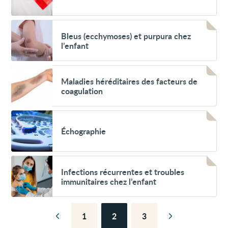
le
VIH
et
Voir
Sida
Bleus
Bleus (ecchymoses) et purpura chez
(ecchymoses)
l’enfant
et
purpura
chez
Voir
l’enfant
Maladies
Maladies héréditaires des facteurs de
héréditaires
coagulation
des
facteurs
de
Voir
coagulation
Échographie
Échographie
Voir
Infections
Infections récurrentes et troubles
récurrentes
immunitaires chez l’enfant
et
troubles
immunitaires
chez
1
2
3
l’enfant
Page
Page
Page
Page
Page
précédente
suivante