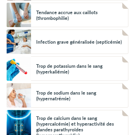
purpura
Voir
Tendance
Tendance accrue aux caillots
accrue
(thrombophilie)
aux
caillots
(thrombophilie)
Voir
Infection
Infection grave généralisée (septicémie)
grave
généralisée
(septicémie)
Voir
Trop
Trop de potassium dans le sang
de
(hyperkaliémie)
potassium
dans
le
Voir
sang
Trop
Trop de sodium dans le sang
(hyperkaliémie)
de
(hypernatrémie)
sodium
dans
le
Voir
sang
Trop
Trop de calcium dans le sang
(hypernatrémie)
de
(hypercalcémie) et hyperactivité des
calcium
glandes parathyroïdes
dans