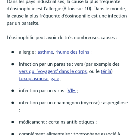
Dans les pays industrialisés, la cause la plus fréquente
d’éosinophilie est l’allergie (8 fois sur 10). Dans le monde,
la cause la plus fréquente d’éosinophilie est une infection
par un parasite.
L’éosinophilie peut avoir de très nombreuses causes :
allergie :
asthme
,
rhume des foins
;
infection par un parasite : vers (par exemple des
vers qui 'voyagent' dans le corps
, ou le
ténia
),
toxoplasmose
,
gale
;
infection par un virus :
VIH
;
infection par un champignon (mycose) : aspergillose
;
médicament : certains antibiotiques ;
complément alimentaire : tryptophane associé à