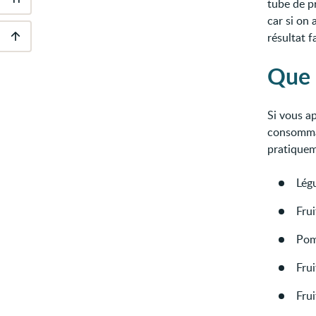
tube de p
Outils
d'accessibilité
car si on
résultat 
Descendre
Que 
au
pied
de
page
Si vous a
consommat
pratiquem
Légu
Frui
Pomm
Frui
Frui