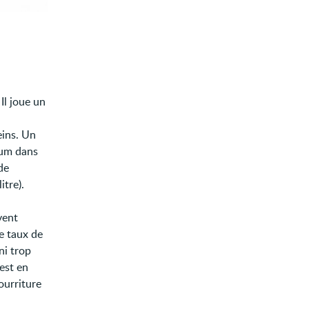
Il joue un
eins. Un
um dans
de
itre).
vent
e taux de
ni trop
 est en
ourriture