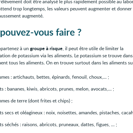
rélèvement doit être analysé le plus rapidement possible au labor
 attend trop longtemps, les valeurs peuvent augmenter et donner
faussement augmenté.
pouvez-vous faire ?
groupe à risque
ppartenez à un
, il peut être utile de limiter la
ion de potassium via les aliments. Le potassium se trouve dans
ent tous les aliments. On en trouve surtout dans les aliments su
mes : artichauts, bettes, épinards, fenouil, choux,… ;
ts : bananes, kiwis, abricots, prunes, melon, avocats,… ;
es de terre (dont frites et chips) ;
ts secs et oléagineux : noix, noisettes, amandes, pistaches, cacah
ts séchés : raisons, abricots, pruneaux, dattes, figues, … ;