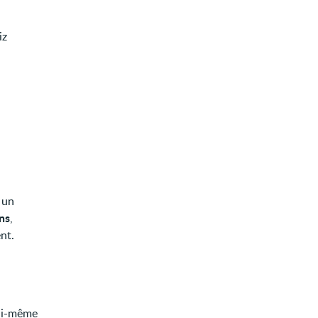
iz
 un
ns
,
nt.
lui-même