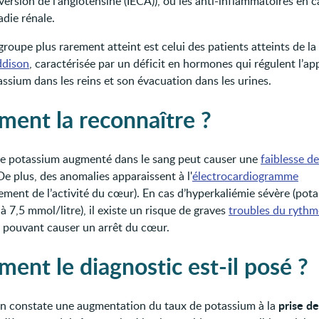
ersion de l'angiotensine (IECA)), ou les anti-inflammatoires en c
die rénale.
roupe plus rarement atteint est celui des patients atteints de la
ddison
, caractérisée par un déficit en hormones qui régulent l’ap
ssium dans les reins et son évacuation dans les urines.
ent la reconnaître ?
e potassium augmenté dans le sang peut causer une
faiblesse d
 De plus, des anomalies apparaissent à l'
électrocardiogramme
rement de l’activité du cœur). En cas d’hyperkaliémie sévère (pot
à 7,5 mmol/litre), il existe un risque de graves
troubles du rythm
pouvant causer un arrêt du cœur.
ent le diagnostic est-il posé ?
prise d
n constate une augmentation du taux de potassium à la