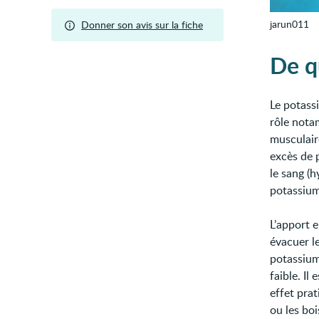
jarun011
Donner son avis sur la fiche
De qu
Le potass
rôle nota
musculair
excès de 
le sang (
potassium 
L’apport 
évacuer le
potassium 
faible. Il
effet pra
ou les boi