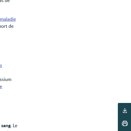
as de
maladie
port de
es
assium
e
Outils
e sang
. Le