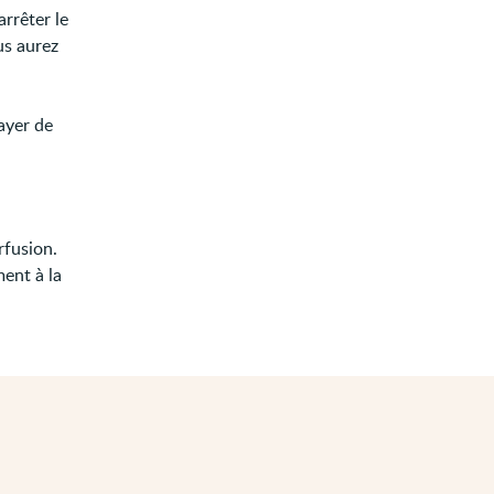
rrêter le
us aurez
ayer de
rfusion.
ment à la