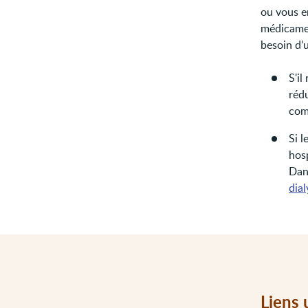
ou vous e
médicamen
besoin d’u
S'il
réd
com
Si 
hosp
Dans
dial
Liens 