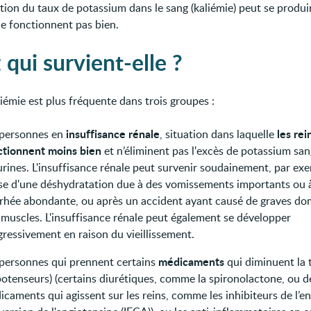
ion du taux de potassium dans le sang (kaliémie) peut se produi
ne fonctionnent pas bien.
 qui survient-elle ?
iémie est plus fréquente dans trois groupes :
insuffisance rénale
les rei
 personnes en
, situation dans laquelle
ctionnent moins bien
et n’éliminent pas l'excès de potassium san
urines. L'insuffisance rénale peut survenir soudainement, par ex
se d'une déshydratation due à des vomissements importants ou 
rrhée abondante, ou après un accident ayant causé de graves d
 muscles. L'insuffisance rénale peut également se développer
ressivement en raison du vieillissement.
médicaments
 personnes qui prennent certains
qui diminuent la 
potenseurs) (certains diurétiques, comme la spironolactone, ou d
icaments qui agissent sur les reins, comme les inhibiteurs de l’