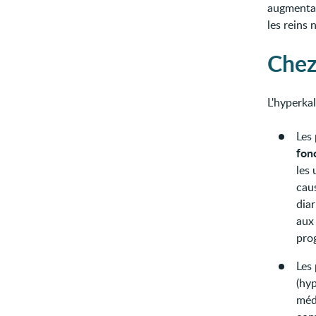
augmentat
les reins 
Chez
L'hyperkal
Les
fon
les 
cau
dia
aux
prog
Les
(hy
méd