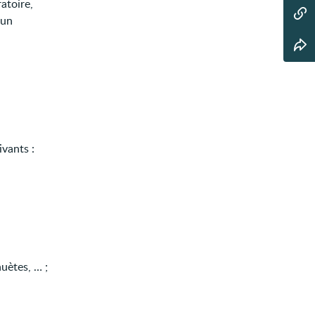
atoire,
 un
ivants :
uètes, … ;