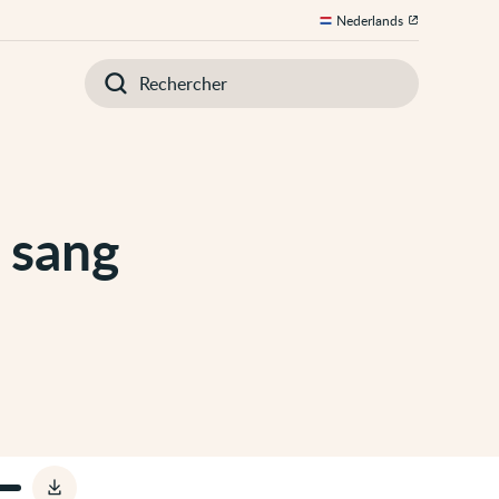
Nederlands
Introduisez
votre
recherche
 sang
Télécharger