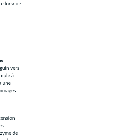
re lorsque
ns
guin vers
emple à
à une
ommages
tension
es
enzyme de