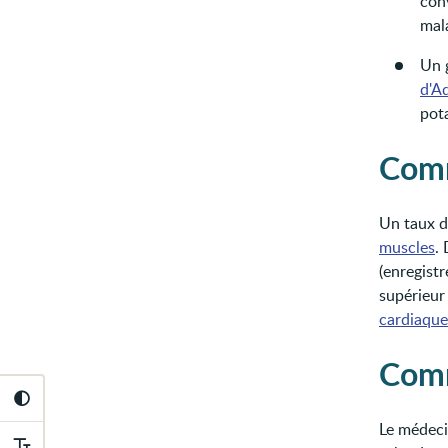
conv
mala
Un g
d'A
pota
Comm
Un taux d
muscles
.
(enregist
supérieur 
cardiaque
Comm
Le médeci