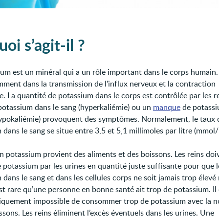
oi s’agit-il ?
ium est un minéral qui a un rôle important dans le corps humain. 
mment dans la transmission de l'influx nerveux et la contraction
e. La quantité de potassium dans le corps est contrôlée par les r
potassium dans le sang (hyperkaliémie) ou un
manque
de potassi
hypokaliémie) provoquent des symptômes. Normalement, le taux 
dans le sang se situe entre 3,5 et 5,1 millimoles par litre (mmol/l
en potassium provient des aliments et des boissons. Les reins doi
 potassium par les urines en quantité juste suffisante pour que l
dans le sang et dans les cellules corps ne soit jamais trop élevé 
 est rare qu’une personne en bonne santé ait trop de potassium. Il
tiquement impossible de consommer trop de potassium avec la n
ssons. Les reins éliminent l’excès éventuels dans les urines. Une