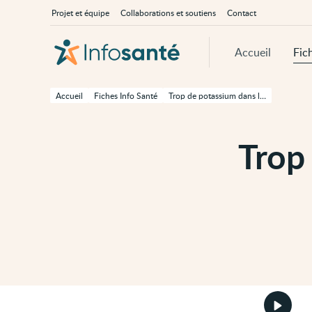
Passer
Navigation
À
Projet et équipe
Collaborations et soutiens
Contact
au
principale
propos
contenu
d'InfoSanté
principal
de
Accueil
Fic
cette
page
Passer
à
Accueil
Fiches Info Santé
Trop de potassium dans le sang (hyperkaliémie)
la
navigation
principale
Passer
Trop
aux
outils
d'accessibilité
Démarr