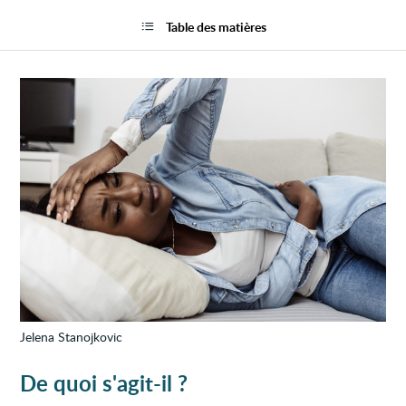
Mal
la
au
page
Table des matières
ventr
souda
(abdo
aigu)
chez
l’adul
Jelena Stanojkovic
De quoi s'agit-il ?