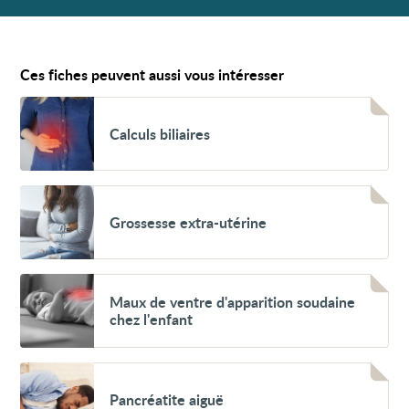
Ces fiches peuvent aussi vous intéresser
Voir
Calculs
Calculs biliaires
biliaires
Voir
Grossesse
Grossesse extra-utérine
extra-
utérine
Voir
Maux
Maux de ventre d'apparition soudaine
de
chez l'enfant
ventre
d'apparition
soudaine
chez
Voir
l'enfant
Pancréatite
Pancréatite aiguë
aiguë