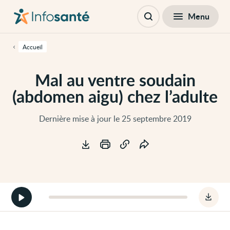
Passer
Navigation
au
principale
Fermer
Menu
Table des matières
contenu
Ouvrir
principal
la
de
recherche
cette
Accueil
page
Passer
à
Mal au ventre soudain
la
navigation
(abdomen aigu) chez l’adulte
principale
Passer
aux
outils
Dernière mise à jour le 25 septembre 2019
d'accessibilité
Outils
Démarrer
Téléc
la
le
version
fichie
audio
audio
de