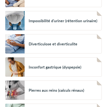
Voir
Impossibilité
Impossibilité d'uriner (rétention urinaire)
d'uriner
(rétention
urinaire)
Voir
Diverticulose
Diverticulose et diverticulite
et
diverticulite
Voir
Inconfort
Inconfort gastrique (dyspepsie)
gastrique
(dyspepsie)
Voir
Pierres
Pierres aux reins (calculs rénaux)
aux
reins
(calculs
rénaux)
Voir