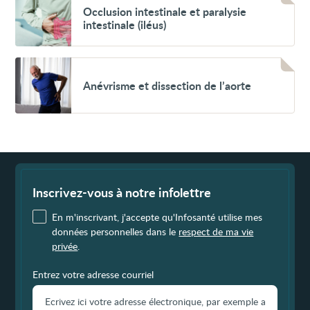
Occlusion
Occlusion intestinale et paralysie
intestinale
intestinale (iléus)
et
paralysie
intestinale
(iléus)
Voir
Anévrisme
Anévrisme et dissection de l’aorte
et
dissection
de
l’aorte
Fin
de
page
Inscrivez-vous à notre infolettre
En m'inscrivant, j'accepte qu'Infosanté utilise mes
données personnelles dans le
respect de ma vie
privée
.
Entrez votre adresse courriel