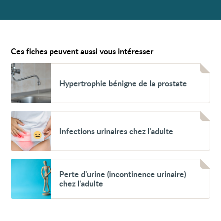
Ces fiches peuvent aussi vous intéresser
Voir
Hypertrophie
Hypertrophie bénigne de la prostate
bénigne
de
la
prostate
Voir
Infections
Infections urinaires chez l'adulte
urinaires
chez
l'adulte
Voir
Perte
Perte d'urine (incontinence urinaire)
d'urine
chez l'adulte
(incontinence
urinaire)
chez
l'adulte