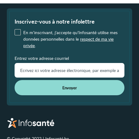
Fin
de
page
Inscrivez-vous à notre infolettre
En m'inscrivant, j'accepte qu'Infosanté utilise mes
données personnelles dans le
respect de ma vie
privée
.
Entrez votre adresse courriel
Envoyer
© Copyright 2022 | Infosanté.be