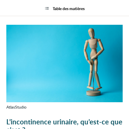
Perte
la
d'urin
page
Table des matières
(inco
urinai
chez
l'adul
AtlasStudio
L’incontinence urinaire, qu’est-ce que