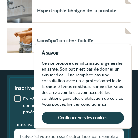
Voir
Hypertrophie
Hypertrophie bénigne de la prostate
bénigne
de
la
prostate
Voir
Constipation
Constipation chez l'adulte
chez
l'adulte
À savoir
Ce site propose des informations générales
en santé. Son but n'est pas de donner un
avis médical. Il ne remplace pas une
Fin
consultation avec un·e professionnel·le de
de
page
la santé. Si vous continuez sur ce site, vous
Inscrivez-vous à notre infolettre
déclarez avoir lu et avoir accepté les
conditions générales d'utilisation de ce site.
En m'inscrivant, j'accepte qu'Infosanté utilise mes
Vous pouvez
lire ces conditions ici
données personnelles dans le
respect de ma vie
privée
.
Continuer vers les cookies
Entrez votre adresse courriel