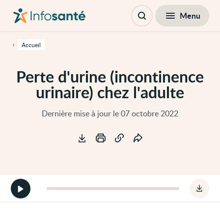
Passer
Navigation
au
principale
Fermer
Menu
Table des matières
contenu
Ouvrir
principal
la
de
recherche
cette
Accueil
page
Passer
à
Perte d'urine (incontinence
la
navigation
urinaire) chez l'adulte
principale
Passer
aux
outils
Dernière mise à jour le 07 octobre 2022
d'accessibilité
Outils
Démarrer
Téléc
la
le
version
fichie
audio
audio
de