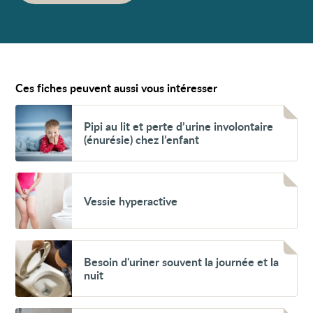
Ces fiches peuvent aussi vous intéresser
Voir
Pipi
Pipi au lit et perte d’urine involontaire
au
(énurésie) chez l’enfant
lit
et
perte
d’urine
Voir
involontaire
Vessie
Vessie hyperactive
(énurésie)
hyperactive
chez
l’enfant
Voir
Besoin
Besoin d'uriner souvent la journée et la
d'uriner souvent
nuit
la journée
et
la
nuit