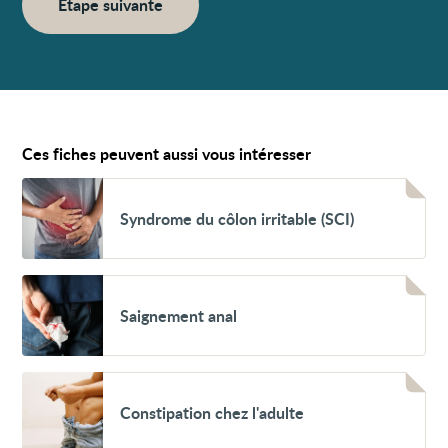
Étape suivante
Ces fiches peuvent aussi vous intéresser
Voir
Syndrome
Syndrome du côlon irritable (SCI)
du
côlon
irritable
(SCI)
Voir
Saignement
Saignement anal
anal
Voir
Constipation
Constipation chez l'adulte
chez
l'adulte