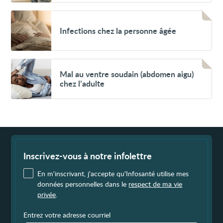
Voir
Infections
Infections chez la personne âgée
chez
la
personne
âgée
Voir
Mal
Mal au ventre soudain (abdomen aigu)
au
chez l’adulte
ventre
soudain
(abdomen
aigu)
chez
l’adulte
Fin
de
page
Inscrivez-vous à notre infolettre
En m'inscrivant, j'accepte qu'Infosanté utilise mes
données personnelles dans le
respect de ma vie
privée
.
Entrez votre adresse courriel