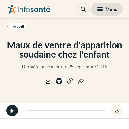
Passer
Navigation
au
principale
Fermer
Menu
Table des matières
contenu
Ouvrir
principal
la
de
recherche
cette
Accueil
page
Passer
à
Maux de ventre d'apparition
la
navigation
soudaine chez l'enfant
principale
Passer
aux
outils
Dernière mise à jour le 25 septembre 2019
d'accessibilité
Outils
Démarrer
Téléc
la
le
version
fichie
audio
audio
de