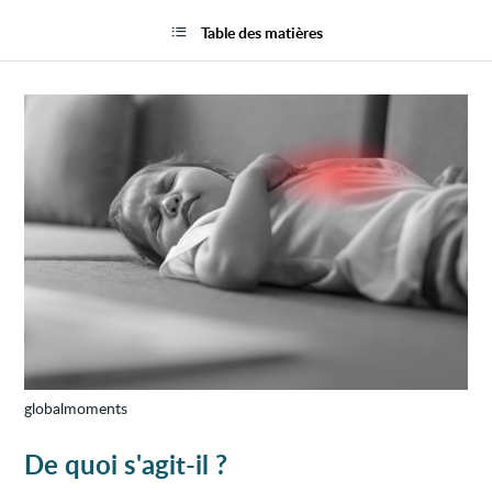
Maux
la
de
page
Table des matières
ventr
d'appa
souda
chez
l'enfa
globalmoments
De quoi s'agit-il ?