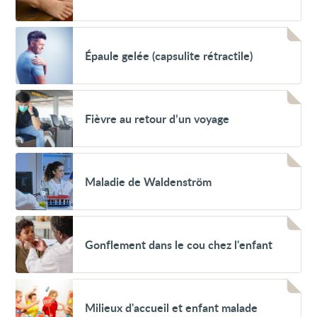
peau
et
voyage
Voir
Épaule
Épaule gelée (capsulite rétractile)
gelée
(capsulite
rétractile)
Voir
Fièvre
Fièvre au retour d’un voyage
au
retour
d’un
voyage
Voir
Maladie
Maladie de Waldenström
de
Waldenström
Voir
Gonflement
Gonflement dans le cou chez l'enfant
dans
le
cou
chez
Voir
l'enfant
Milieux
Milieux d'accueil et enfant malade
d'accueil