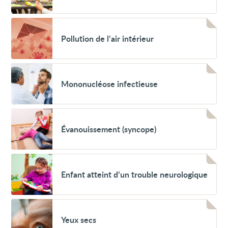
et
enfant
malade
Voir
Pollution
Pollution de l’air intérieur
de
l’air
intérieur
Voir
Mononucléose
Mononucléose infectieuse
infectieuse
Voir
Évanouissement
Évanouissement (syncope)
(syncope)
Voir
Enfant
Enfant atteint d’un trouble neurologique
atteint
d’un
trouble
neurologique
Voir
Yeux
Yeux secs
secs