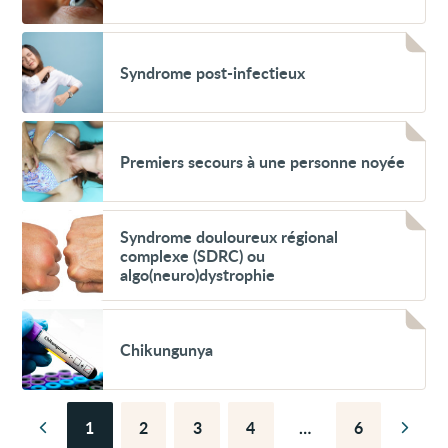
Voir
Syndrome
Syndrome post-infectieux
post-
infectieux
Voir
Premiers
Premiers secours à une personne noyée
secours
à
une
personne
Voir
noyée
Syndrome
Syndrome douloureux régional
douloureux
complexe (SDRC) ou
régional
algo(neuro)dystrophie
complexe
(SDRC)
ou
Voir
algo(neuro)dystrophie
Chikungunya
Chikungunya
1
2
3
4
…
6
Page
Page
Page
Page
Page
Page
Page