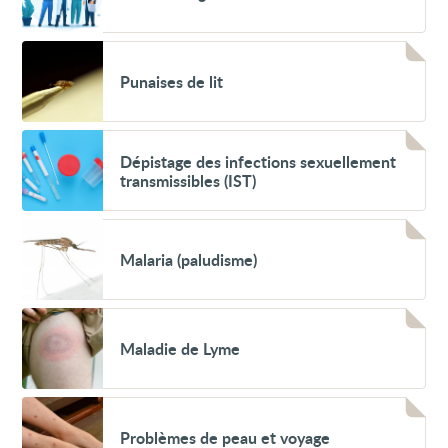
Voir
Punaises
Punaises de lit
de
lit
Voir
Dépistage
Dépistage des infections sexuellement
des
transmissibles (IST)
infections
sexuellement
transmissibles
Voir
(IST)
Malaria
Malaria (paludisme)
(paludisme)
Voir
Maladie
Maladie de Lyme
de
Lyme
Voir
Problèmes
Problèmes de peau et voyage
de