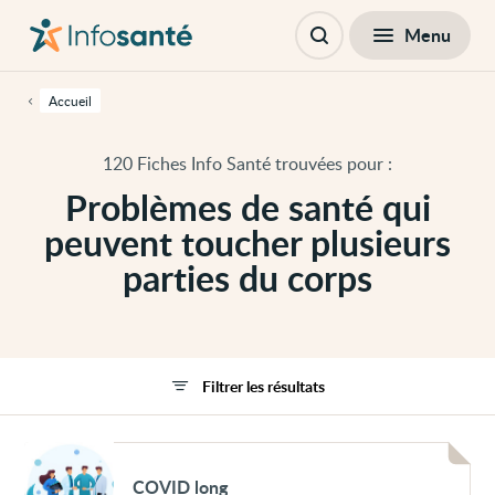
Passer
Navigation
au
principale
Fermer
Menu
Filtres
contenu
Ouvrir
principal
la
de
recherche
cette
Accueil
page
Passer
à
120 Fiches Info Santé trouvées pour :
la
navigation
Problèmes de santé qui
principale
Passer
peuvent toucher plusieurs
aux
outils
parties du corps
d'accessibilité
Filtrer les résultats
Voir
COVID
COVID long
long