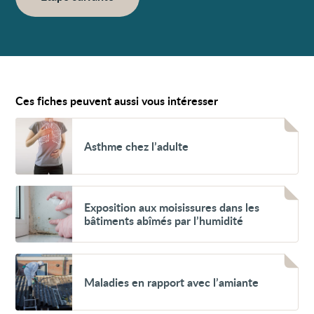
Ces fiches peuvent aussi vous intéresser
Voir
Asthme
Asthme chez l’adulte
chez
l’adulte
Voir
Exposition
Exposition aux moisissures dans les
aux
bâtiments abîmés par l’humidité
moisissures
dans
les
bâtiments
Voir
abîmés
Maladies
Maladies en rapport avec l’amiante
par
en
l’humidité
rapport
avec