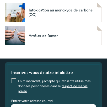
l’amiante
Voir
Intoxication
Intoxication au monoxyde de carbone
au
(CO)
monoxyde
de
carbone
(CO)
Voir
Arrêter
Arrêter de fumer
de
fumer
Fin
de
page
Inscrivez-vous à notre infolettre
En m'inscrivant, j'accepte qu'Infosanté utilise mes
données personnelles dans le
respect de ma vie
privée
.
Entrez votre adresse courriel