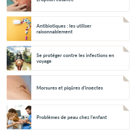
Voir
Antibiotiques :
Antibiotiques : les utiliser
les
raisonnablement
utiliser
raisonnablement
Voir
Se
Se protéger contre les infections en
protéger
voyage
contre
les
infections
en
Voir
voyage
Morsures
Morsures et piqûres d'insectes
et
piqûres
d'insectes
Voir
Problèmes
Problèmes de peau chez l'enfant
de
peau
chez
l'enfant