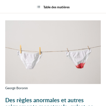
Règle
la
anorm
page
Table des matières
et
autre
saign
menst
Georgii Boronin
Des règles anormales et autres