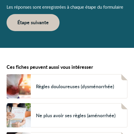
Les réponses sont enregistrées à chaque étape du formulaire
Étape suivante
Ces fiches peuvent aussi vous intéresser
Voir
Règles
Règles douloureuses (dysménorrhée)
douloureuses
(dysménorrhée)
Voir
Ne
Ne plus avoir ses règles (aménorrhée)
plus
avoir
ses
règles