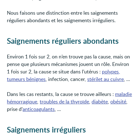
Nous faisons une distinction entre les saignements
réguliers abondants et les saignements irréguliers.
Saignements réguliers abondants
Environ 1 fois sur 2, on n’en trouve pas la cause, mais on
pense que plusieurs mécanismes jouent un rôle. Environ
1 fois sur 2, la cause se situe dans l’utérus :
polypes,
tumeurs bénignes
, infection, cancer,
stérilet au cuivre
, ...
Dans les cas restants, la cause se trouve ailleurs :
maladie
hémorragique
,
troubles de la thyroïde
,
diabète
,
obésité
,
prise d’
anticoagulants
, ...
Saignements irréguliers