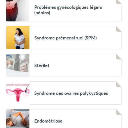
(aménorrhée)
Voir
Problèmes
Problèmes gynécologiques légers
gynécologiques
(bénins)
légers
(bénins)
Voir
Syndrome
Syndrome prémenstruel (SPM)
prémenstruel
(SPM)
Voir
Stérilet
Stérilet
Voir
Syndrome
Syndrome des ovaires polykystiques
des
ovaires
polykystiques
Voir
Endométriose
Endométriose