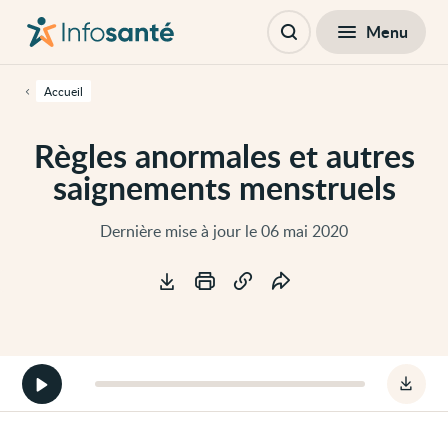
Passer
Navigation
au
principale
Fermer
Menu
Table des matières
contenu
Ouvrir
principal
la
de
recherche
cette
Accueil
page
Passer
à
Règles anormales et autres
la
navigation
saignements menstruels
principale
Passer
aux
outils
Dernière mise à jour le 06 mai 2020
d'accessibilité
Outils
Démarrer
Téléc
la
le
version
fichie
audio
audio
de