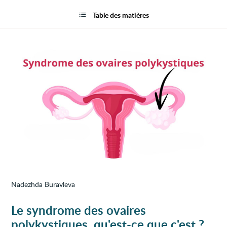
Synd
la
des
page
Table des matières
ovaire
polyk
Nadezhda Buravleva
Le syndrome des ovaires
polykystiques, qu'est-ce que c'est ?