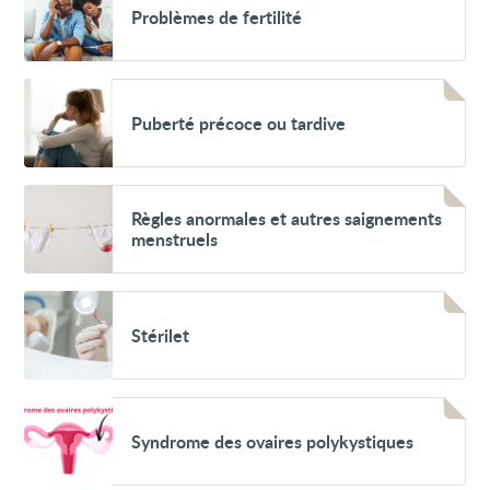
Problèmes de fertilité
de
fertilité
Voir
Puberté
Puberté précoce ou tardive
précoce
ou
tardive
Voir
Règles
Règles anormales et autres saignements
anormales
menstruels
et
autres
saignements
menstruels
Voir
Stérilet
Stérilet
Voir
Syndrome
Syndrome des ovaires polykystiques
des
ovaires
polykystiques