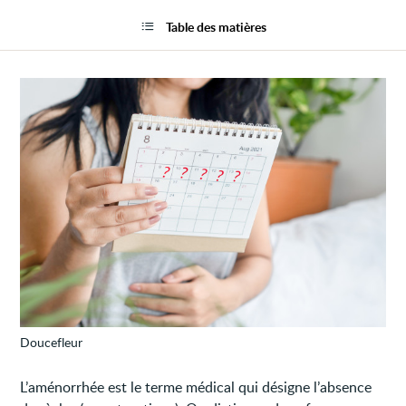
Ne
la
plus
page
Table des matières
avoir
ses
règles
(amén
Doucefleur
L’aménorrhée est le terme médical qui désigne l’absence