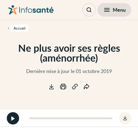
Passer
Navigation
au
principale
Fermer
Menu
Table des matières
contenu
Ouvrir
principal
la
de
recherche
cette
Accueil
page
Passer
à
Ne plus avoir ses règles
la
navigation
(aménorrhée)
principale
Passer
aux
outils
Dernière mise à jour le 01 octobre 2019
d'accessibilité
Outils
Démarrer
Téléc
la
le
version
fichie
audio
audio
de