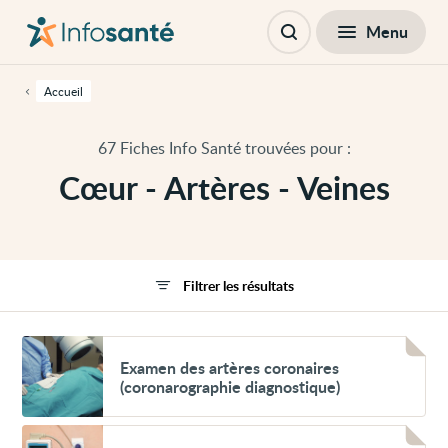
Passer
Navigation
au
principale
Fermer
Menu
Filtres
contenu
Ouvrir
principal
la
de
recherche
cette
Accueil
page
Passer
à
67 Fiches Info Santé trouvées pour :
la
navigation
Cœur - Artères - Veines
principale
Passer
aux
outils
d'accessibilité
Filtrer les résultats
Voir
Examen
Examen des artères coronaires
des
(coronarographie diagnostique)
artères
coronaires
(coronarographie
Voir
diagnostique)