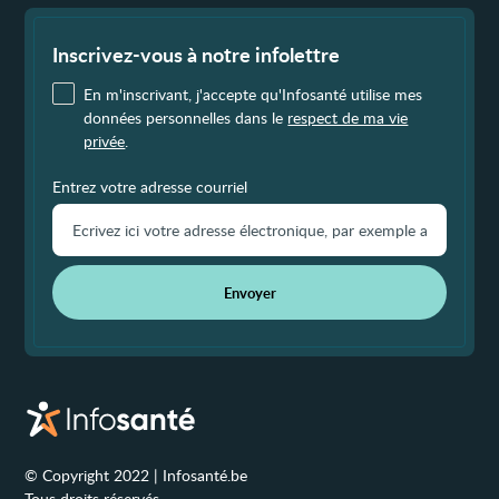
Fin
de
page
Inscrivez-vous à notre infolettre
En m'inscrivant, j'accepte qu'Infosanté utilise mes
données personnelles dans le
respect de ma vie
privée
.
Entrez votre adresse courriel
Envoyer
© Copyright 2022 | Infosanté.be
Tous droits réservés