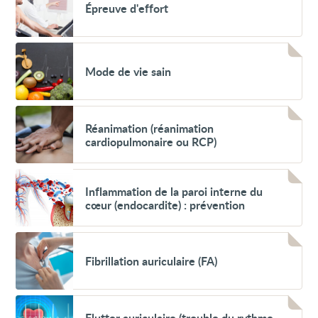
Épreuve d'effort
d'effort
Voir
Mode
Mode de vie sain
de
vie
sain
Voir
Réanimation
Réanimation (réanimation
(réanimation
cardiopulmonaire ou RCP)
cardiopulmonaire
ou
RCP)
Voir
Inflammation
Inflammation de la paroi interne du
de
cœur (endocardite) : prévention
la
paroi
interne
Voir
du
Fibrillation
cœur
Fibrillation auriculaire (FA)
auriculaire
(endocardite)
(FA)
:
prévention
Voir
Flutter
Flutter auriculaire (trouble du rythme