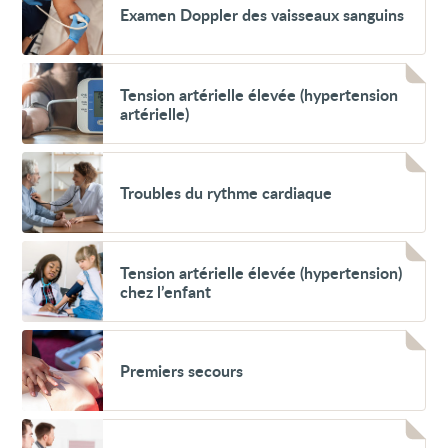
Examen Doppler des vaisseaux sanguins
Doppler
des
vaisseaux
sanguins
Voir
Tension
Tension artérielle élevée (hypertension
artérielle
artérielle)
élevée
(hypertension
artérielle)
Voir
Troubles
Troubles du rythme cardiaque
du
rythme
cardiaque
Voir
Tension
Tension artérielle élevée (hypertension)
artérielle
chez l’enfant
élevée
(hypertension)
chez
Voir
l’enfant
Premiers
Premiers secours
secours
Voir
Épreuve