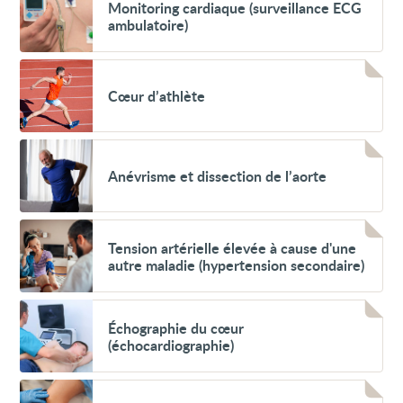
Monitoring
Monitoring cardiaque (surveillance ECG
cardiaque
ambulatoire)
(surveillance
ECG
ambulatoire)
Voir
Cœur
Cœur d’athlète
d’athlète
Voir
Anévrisme
Anévrisme et dissection de l’aorte
et
dissection
de
l’aorte
Voir
Tension
Tension artérielle élevée à cause d'une
artérielle
autre maladie (hypertension secondaire)
élevée
à
cause
Voir
d'une
Échographie
Échographie du cœur
autre
du
maladie
(échocardiographie)
cœur
(hypertension
(échocardiographie)
secondaire)
Voir
Examen