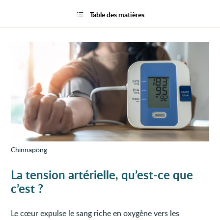
Tensi
la
artéri
page
Table des matières
élevé
(hype
artérie
Chinnapong
La tension artérielle, qu’est-ce que
c’est ?
Le cœur expulse le sang riche en oxygène vers les