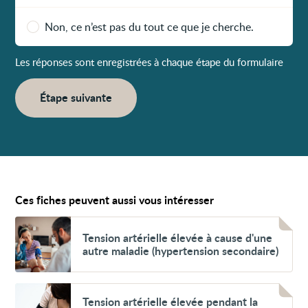
Non, ce n’est pas du tout ce que je cherche.
Les réponses sont enregistrées à chaque étape du formulaire
Étape suivante
Ces fiches peuvent aussi vous intéresser
Voir
Tension
Tension artérielle élevée à cause d'une
artérielle
autre maladie (hypertension secondaire)
élevée
à
cause
d'une
Voir
autre
Tension
Tension artérielle élevée pendant la