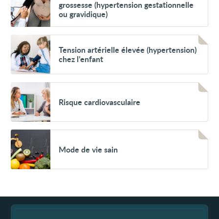
maladie
artérielle
grossesse (hypertension gestationnelle
(hypertension
élevée
ou gravidique)
secondaire)
pendant
la
grossesse
Voir
(hypertension
Tension
Tension artérielle élevée (hypertension)
gestationnelle
artérielle
ou
chez l’enfant
élevée
gravidique)
(hypertension)
chez
l’enfant
Voir
Risque
Risque cardiovasculaire
cardiovasculaire
Voir
Mode
Mode de vie sain
de
vie
sain
Fin
de