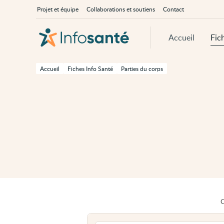
Passer
Navigation
À
Projet et équipe
Collaborations et soutiens
Contact
au
principale
propos
contenu
d'InfoSanté
principal
de
Accueil
Fic
cette
page
Passer
à
Accueil
Fiches Info Santé
Parties du corps
la
navigation
principale
Passer
aux
outils
d'accessibilité
C