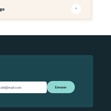
age
Envoyer