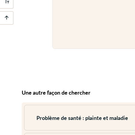
Outils
d'accessibilité
Descendre
au
pied
de
page
Une autre façon de chercher
Voir
plus
Problème de santé : plainte et maladie
Voir