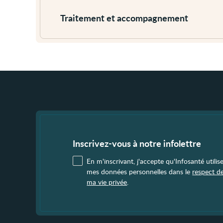
plus
Traitement et accompagnement
Fin
de
page
Inscrivez-vous à notre infolettre
En m'inscrivant, j'accepte qu'Infosanté utilis
mes données personnelles dans le
respect d
ma vie privée
.