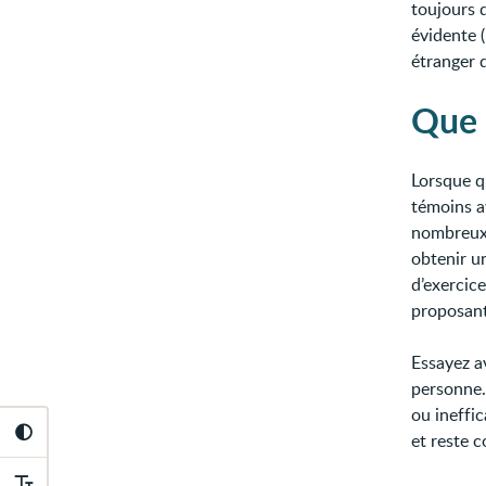
toujours 
évidente (
étranger d
Que 
Lorsque q
témoins a
nombreux 
obtenir u
d’exercic
proposant
Essayez av
personne. 
ou ineffi
et reste c