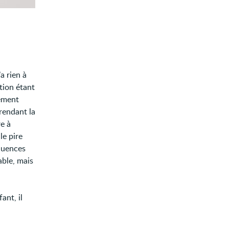
a rien à
ation étant
lement
rendant la
re à
le pire
équences
able, mais
fant, il