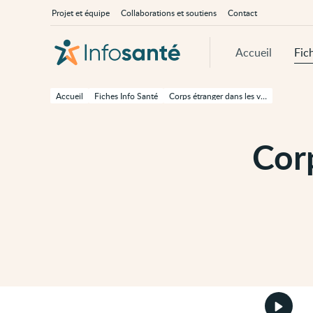
Passer
Navigation
À
Projet et équipe
Collaborations et soutiens
Contact
au
principale
propos
contenu
d'InfoSanté
principal
de
Accueil
Fic
cette
page
Passer
à
Accueil
Fiches Info Santé
Corps étranger dans les voies respiratoires
la
navigation
principale
Passer
Corp
aux
outils
d'accessibilité
Démarr