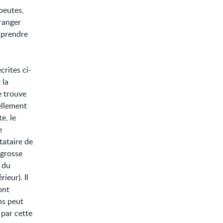
peutes,
ranger
e prendre
crites ci-
 la
e trouve
ellement
e, le
e
tataire de
 grosse
s du
ieur). Il
ont
ns peut
 par cette