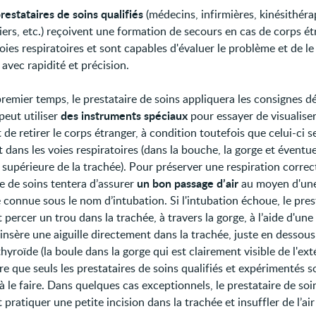
restataires de soins qualifiés
(médecins, infirmières, kinésithéra
ers, etc.) reçoivent une formation de secours en cas de corps ét
oies respiratoires et sont capables d'évaluer le problème et de l
avec rapidité et précision.
remier temps, le prestataire de soins appliquera les consignes dé
des instruments spéciaux
 peut utiliser
pour essayer de visualiser
 de retirer le corps étranger, à condition toutefois que celui-ci s
 dans les voies respiratoires (dans la bouche, la gorge et éventu
 supérieure de la trachée). Pour préserver une respiration correct
un bon passage d’air
re de soins tentera d’assurer
au moyen d'un
 connue sous le nom d’intubation. Si l'intubation échoue, le pres
 percer un trou dans la trachée, à travers la gorge, à l’aide d'une
Il insère une aiguille directement dans la trachée, juste en dessou
thyroïde (la boule dans la gorge qui est clairement visible de l'extér
re que seuls les prestataires de soins qualifiés et expérimentés s
à le faire. Dans quelques cas exceptionnels, le prestataire de soi
pratiquer une petite incision dans la trachée et insuffler de l’air