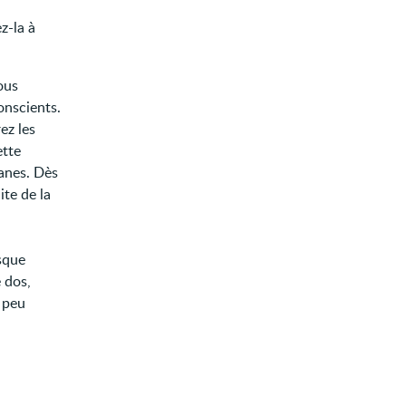
z-la à
ous
onscients.
ez les
ette
anes. Dès
ite de la
esque
 dos,
n peu