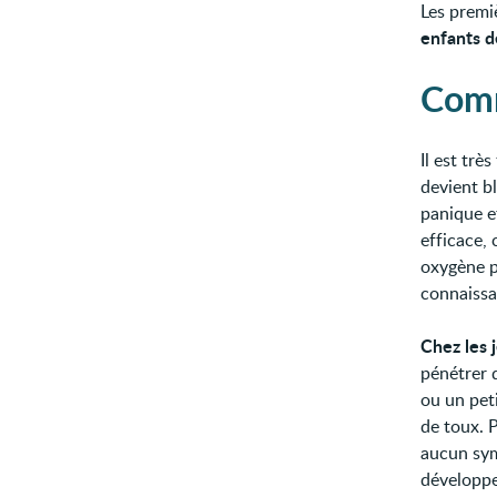
Les premi
enfants d
Comm
Il est trè
devient b
panique e
efficace, 
oxygène p
connaissa
Chez les 
pénétrer 
ou un pet
de toux. 
aucun sym
développe