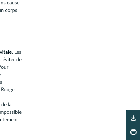
ans cause
 un corps
vitale
. Les
 éviter de
Pour
e
s
x-Rouge.
 de la
 impossible
Outils
rectement