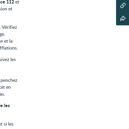
nce 112
et
sion et
 Vérifiez
ge.
e et la
flations.
uivez les
, penchez
oit en
as.
e les
t si les