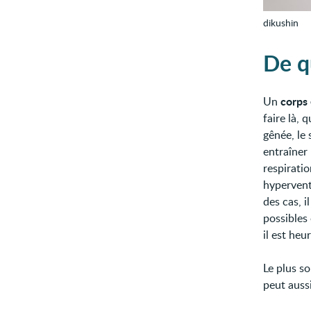
dikushin
De qu
corps 
Un
faire là, 
gênée, le
entraîner
respiratio
hyperventi
des cas, 
possibles 
il est heu
Le plus s
peut aussi