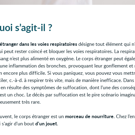
oi s’agit-il ?
étranger dans les voies respiratoires
désigne tout élément qui n’
qui peut rester coincé et bloquer les voies respiratoires. La respir
 sang n’est plus alimenté en oxygène. Le corps étranger peut éga
 une inflammation des bronches, provoquant leur gonflement et 
n encore plus difficile. Si vous paniquez, vous pouvez vous mett
ler, c.-à-d. à respirer très vite, mais de manière inefficace. Dans 
il en résulte des symptômes de suffocation, dont l’une des cons
est un choc. Le décès par suffocation est le pire scénario imagin
reusement très rare.
morceau de nourriture
ouvent, le corps étranger est un
. Chez l’en
d’un jouet
 s'agir d'un bout
.