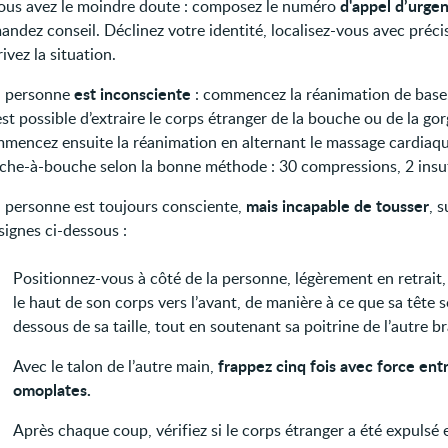
d'appel d’urge
vous avez le moindre doute : composez le numéro
ndez conseil. Déclinez votre identité, localisez-vous avec préci
ivez la situation.
est inconsciente
la personne
: commencez la réanimation de base.
 est possible d’extraire le corps étranger de la bouche ou de la gor
mencez ensuite la réanimation en alternant le massage cardiaqu
che-à-bouche selon la bonne méthode : 30 compressions, 2 insuf
mais incapable de tousser
la personne est toujours consciente,
, s
signes ci-dessous :
Positionnez-vous à côté de la personne, légèrement en retrait
le haut de son corps vers l’avant, de manière à ce que sa tête s
dessous de sa taille, tout en soutenant sa poitrine de l’autre br
frappez cinq fois avec force entr
Avec le talon de l’autre main,
omoplates.
Après chaque coup, vérifiez si le corps étranger a été expulsé e