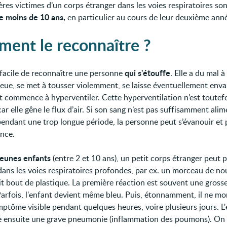
ères victimes d’un corps étranger dans les voies respiratoires so
e moins de 10 ans,
en particulier au cours de leur deuxième anné
ent le reconnaître ?
qui s'étouffe
s facile de reconnaître une personne
. Elle a du mal à
leue, se met à tousser violemment, se laisse éventuellement envah
t commence à hyperventiler. Cette hyperventilation n’est toutef
car elle gêne le flux d’air. Si son sang n’est pas suffisamment ali
endant une trop longue période, la personne peut s’évanouir et 
nce.
jeunes enfants
(entre 2 et 10 ans), un petit corps étranger peut p
dans les voies respiratoires profondes, par ex. un morceau de no
it bout de plastique. La première réaction est souvent une gross
Parfois, l'enfant devient même bleu. Puis, étonnamment, il ne mo
ptôme visible pendant quelques heures, voire plusieurs jours. L
 ensuite une grave pneumonie (inflammation des poumons). On