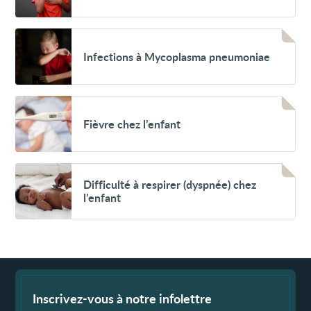
chronique
chez
l'enfant
Voir
Infections
Infections à Mycoplasma pneumoniae
à
Mycoplasma
pneumoniae
Voir
Fièvre
Fièvre chez l’enfant
chez
l’enfant
Voir
Difficulté
Difficulté à respirer (dyspnée) chez
à
l’enfant
respirer
(dyspnée)
chez
l’enfant
Fin
de
page
Inscrivez-vous à notre infolettre