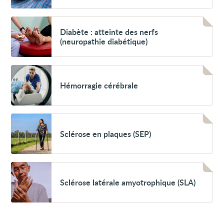
(neuropathie)
Voir
Diabète
Diabète : atteinte des nerfs
:
(neuropathie diabétique)
atteinte
des
nerfs
(neuropathie
Voir
diabétique)
Hémorragie
Hémorragie cérébrale
cérébrale
Voir
Sclérose
Sclérose en plaques (SEP)
en
plaques
(SEP)
Voir
Sclérose
Sclérose latérale amyotrophique (SLA)
latérale
amyotrophique
(SLA)