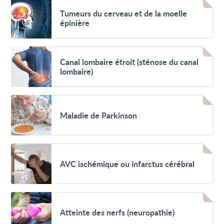
Voir
Tumeurs
Tumeurs du cerveau et de la moelle
du
épinière
cerveau
et
de
la
Voir
moelle
Canal
Canal lombaire étroit (sténose du canal
épinière
lombaire
lombaire)
étroit
(sténose
du
canal
Voir
lombaire)
Maladie
Maladie de Parkinson
de
Parkinson
Voir
AVC
AVC ischémique ou infarctus cérébral
ischémique
ou
infarctus
cérébral
Voir
Atteinte
Atteinte des nerfs (neuropathie)
des
nerfs