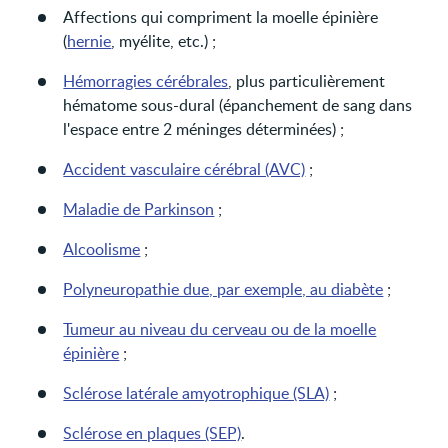
Affections qui compriment la moelle épinière
(
hernie
, myélite, etc.) ;
Hémorragies cérébrales
, plus particulièrement
hématome sous-dural (épanchement de sang dans
l'espace entre 2 méninges déterminées) ;
Accident vasculaire cérébral (AVC)
;
Maladie de Parkinson
;
Alcoolisme
;
Polyneuropathie due, par exemple, au diabète
;
Tumeur au niveau du cerveau ou de la moelle
épinière
;
Sclérose latérale amyotrophique (SLA)
;
Sclérose en plaques (SEP)
.