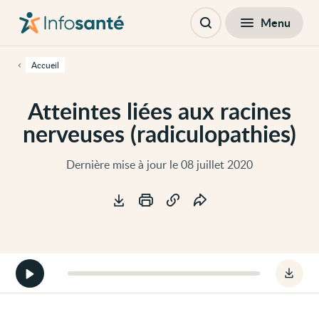
Passer
Navigation
au
principale
Fermer
Menu
Table des matières
contenu
Ouvrir
principal
la
de
recherche
cette
Accueil
page
Passer
à
Atteintes liées aux racines
la
navigation
nerveuses (radiculopathies)
principale
Passer
aux
outils
Dernière mise à jour le 08 juillet 2020
d'accessibilité
Outils
Démarrer
Téléc
la
le
version
fichie
audio
audio
de