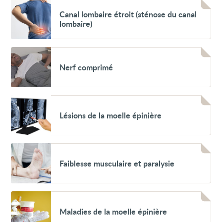
T.O.S.
Voir
("thoracic
Canal
Canal lombaire étroit (sténose du canal
outlet
lombaire
lombaire)
syndrome")
étroit
(sténose
du
canal
Voir
lombaire)
Nerf
Nerf comprimé
comprimé
Voir
Lésions
Lésions de la moelle épinière
de
la
moelle
épinière
Voir
Faiblesse
Faiblesse musculaire et paralysie
musculaire
et
paralysie
Voir
Maladies
Maladies de la moelle épinière
de
la