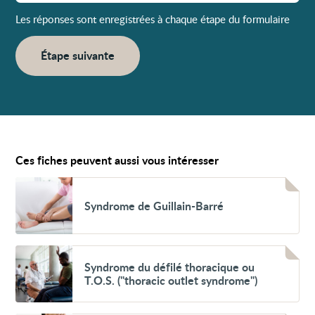
Les réponses sont enregistrées à chaque étape du formulaire
Étape suivante
Ces fiches peuvent aussi vous intéresser
Voir
Syndrome
Syndrome de Guillain-Barré
de
Guillain-
Barré
Voir
Syndrome
Syndrome du défilé thoracique ou
du
T.O.S. ("thoracic outlet syndrome")
défilé
thoracique
ou