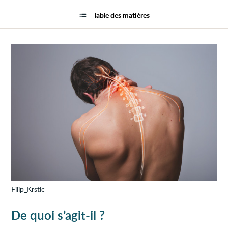
Attei
la
liées
page
Table des matières
aux
racine
nerve
(radic
Filip_Krstic
De quoi s’agit-il ?