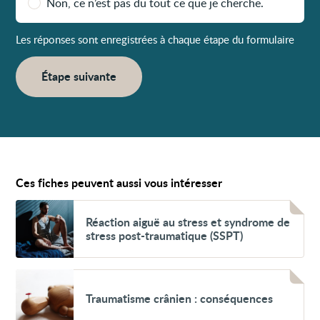
Non, ce n’est pas du tout ce que je cherche.
Les réponses sont enregistrées à chaque étape du formulaire
Étape suivante
Ces fiches peuvent aussi vous intéresser
Voir
Réaction
Réaction aiguë au stress et syndrome de
aiguë
stress post-traumatique (SSPT)
au
stress
et
syndrome
Voir
de
Traumatisme
Traumatisme crânien : conséquences
stress
crânien
post-
:
traumatique