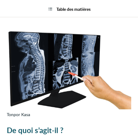
Lésio
la
de
page
Table des matières
la
moell
épiniè
Tonpor Kasa
De quoi s’agit-il ?