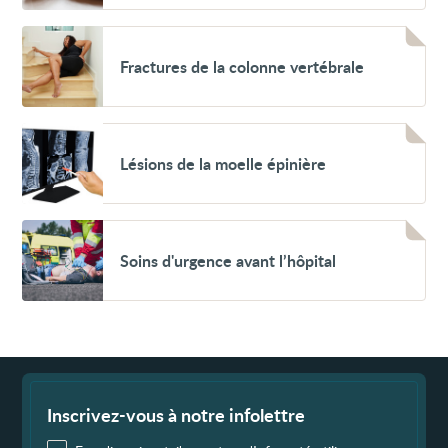
conséquences
(SSPT)
Voir
Fractures
Fractures de la colonne vertébrale
de
la
colonne
vertébrale
Voir
Lésions
Lésions de la moelle épinière
de
la
moelle
épinière
Voir
Soins
Soins d'urgence avant l’hôpital
d'urgence
avant
l’hôpital
Fin
de
page
Inscrivez-vous à notre infolettre